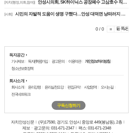
안성시의회, SK하이닉스 공장폐수 고삼호수 직방류 결사반대 결의대회 참석
[자치(행정,의회,참여)]
시민의 자발적 도움이 생명 구했다…안성 대덕면 낭떠러지 위 1톤 트럭 운전자 안전 구조
[사회]
포토이슈
등록된 
포토
포
0 / 0
독자공간
기사제보
독자(후원)가입
광고문의
이용약관
개인정보처리방침
청소년보호정책
회사소개
회사소개
윤리강령
윤리실천요강
편집규약
사업영역
오시는길
전국네트워크
구독신청하기
자치안성신문
(우)17590, 경기도 안성시 중앙로 449(봉남동), 2층
제보ㆍ광고문의: 031-671-2347
팩스: 031-671-2348