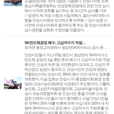
표결(찬성 6명 : 반대 1명)로 가결됐다. 안성시의회 조례
등심사특별위원회는 안성문화관광재단 관련 안건 심사
에서 수차례 정회를 실시하는 등 3시간여 심사를 거쳐
▷정관의 제·개정 사항과 사업계획서, 결산서에 대한 사
항을 안성시의회에 보고하도록 의무화 ▷감사 임명 시
사전에 안성시의회와 협의하도록 하는 등 안성시의회의
감시권한을 강화한 수정안을 만들었다.
SK반도체공장 폐수, 고삼저수지 직방류 ‘결사 반대’
보개면 풍정교차로에서 원삼면SK하이닉스 공사 현장까지 트랙터·차량 시위안성시 자연환경 파괴, 안성 주력 산업 농업 붕괴, 안성시민 건강·생명도 위협이·통장협의회·농민회 ‘SK하이닉스 방류수 바이패스 촉구 안성시민 총궐기대회’
안성시민들이 지난 23일 용인시 원삼면의 SK하이닉스
반도체 공장의 1일 36만 톤의 폐수가 고삼저수지로 직방
류되면, 안성의 하천 등 자연환경이 파괴되고, 안성의 주
력산업인 농업이 붕괴되고, 안성시민의 건강과 생명도
위협받는다며, 안성시민 300여 명이 모인 대규모 집회를
개최했다. 이날 집회는 안성시 이·통장협의회(회장 정효
양)와 안성시농민회(회장 이관호)가 주도했으며, 가톨릭
농민회, 고삼면지역발전협의회, 고삼새마을어업계, 안
성시 귀농귀촌협의회 등 안성시민 총궐기대회 소식을
접한 단체와 시민들이 대거 참여했다. 이날 안성시민들
은 트랙터 20여 대를 비롯해 트럭 수십 대와 100여 대 차
량에 SK하이닉스의 공장 폐수 고삼저수지 직방류를 반
대와 바이패스 설치를 촉구하는 현수막 등을 게첨하고,