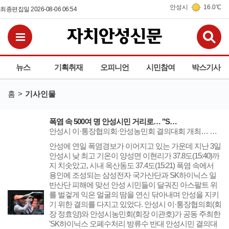
안성시
16.0℃
최종편집일 2026-08-06 06:54
검
전체메뉴보기
뉴스
기획취재
오피니언
시민참여
박스기사
홈
기사인물
폭염 속 500여 명 안성시민 거리로… "SK하이닉스 폐수·송전선로·온실가스 대책 마련하라"
안성시 이·통장협의회·안성농민회 결의대회 개최… 정치권·농업계 한목소리 "환경 부담은 안성, 개발 이익은 용인"… 정부와 사업자 책임 있는 해법 촉구
​​​​​​​안성에 연일 폭염경보가 이어지고 있는 가운데 지난 3일
안성시 낮 최고 기온이 양성면 이현리가 37.8도(15:40)까
지 치솟았고, 시내 옥산동도 37.4도(15:21) 폭염 속에서
용인에 조성되는 삼성전자 국가산단과 SK하이닉스 일
반산단 피해에 맞선 안성 시민들이 달궈진 아스팔트 위
를 벌겋게 익은 얼굴의 땀을 연신 닦아내며 안성을 지키
기 위한 결의를 다지고 있었다. 안성시 이·통장협의회(회
장 정효양)와 안성시농민회(회장 이관호)가 공동 주최한
'SK하이닉스 오폐수처리 방류수 반대 안성시민 결의대