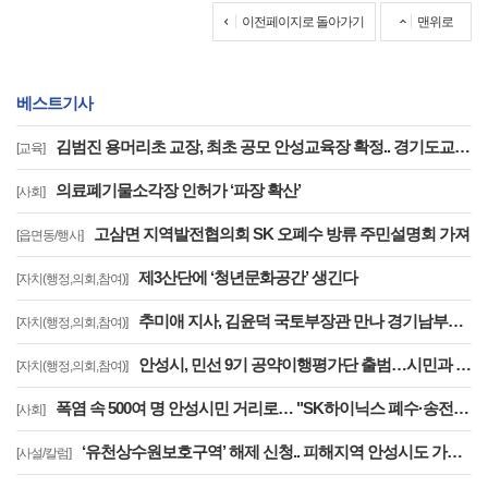
이전페이지로 돌아가기
맨위로
베스트기사
김범진 용머리초 교장, 최초 공모 안성교육장 확정.. 경기도교육청, 전국 최초 지역추천 교육장 공모 첫 결실
[교육]
의료폐기물소각장 인허가 ‘파장 확산’
[사회]
고삼면 지역발전협의회 SK 오폐수 방류 주민설명회 가져
[읍면동/행사]
제3산단에 ‘청년문화공간’ 생긴다
[자치(행정,의회,참여)]
추미애 지사, 김윤덕 국토부장관 만나 경기남부광역철도 등 40개 사업 국가철도망 반영 요청
[자치(행정,의회,참여)]
안성시, 민선 9기 공약이행평가단 출범…시민과 함께하는 공약
[자치(행정,의회,참여)]
폭염 속 500여 명 안성시민 거리로… "SK하이닉스 폐수·송전선로·온실가스 대책 마련하라"
[사회]
‘유천상수원보호구역’ 해제 신청.. 피해지역 안성시도 가능 ‘명문화’ ..‘상수원관리규칙 개정’을 환영한다
[사설/칼럼]