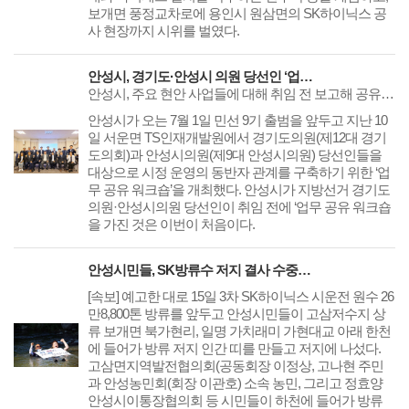
보개면 풍정교차로에 용인시 원삼면의 SK하이닉스 공
사 현장까지 시위를 벌였다.
안성시, 경기도·안성시 의원 당선인 ‘업무 공유’
안성시, 주요 현안 사업들에 대해 취임 전 보고해 공유의 자리 마련경기도·안성시의원 당선인, 취임 이후 안성시 현안 문제 대응에 관심
안성시가 오는 7월 1일 민선 9기 출범을 앞두고 지난 10
일 서운면 TS인재개발원에서 경기도의원(제12대 경기
도의회)과 안성시의원(제9대 안성시의원) 당선인들을
대상으로 시정 운영의 동반자 관계를 구축하기 위한 ‘업
무 공유 워크숍’을 개최했다. 안성시가 지방선거 경기도
의원·안성시의원 당선인이 취임 전에 ‘업무 공유 워크숍
을 가진 것은 이번이 처음이다.
안성시민들, SK방류수 저지 결사 수중투쟁 돌입.. SK방류수 반대 주민들 고삼저수지 상류 하천에 드러누웠다
​​​​​​​[속보] 예고한 대로 15일 3차 SK하이닉스 시운전 원수 26
만8,800톤 방류를 앞두고 안성시민들이 고삼저수지 상
류 보개면 북가현리, 일명 가치래미 가현대교 아래 한천
에 들어가 방류 저지 인간 띠를 만들고 저지에 나섰다.
고삼면지역발전협의회(공동회장 이정상, 고나현 주민
과 안성농민회(회장 이관호) 소속 농민, 그리고 정효양
안성시이통장협의회 등 시민들이 하천에 들어가 방류