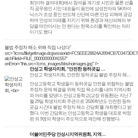
회'(이하 결의대회)에서 참석을 계기로 시민은 물론 선출
직 공무원인 시민 대표들이 용인에 삼성전자와 SK하이
닉스가 조성 중인 반도체 산단에 따른 안성 피해에 공감
하며 안성의 미래를 지키기 위해 환경과 재산피해의 부
담을 떠안아서는 안 된다는 한목소리를 확인하는 자리
이기도 했다
불법 주정차 해소 위해 직접 나섰다"
src="/icms/file/getImage.do;jsessionid=FC5EEE28824A3994CB7D3473DE
atchFileId=FILE_000000000041557"
onError="this.src='/cms_images/bbs/noimages.jpg'" />
안성고 학생자치회, "안전한 등하굣길 만들자" ... 불법 주정차 해소 위해 직접 나섰다
안성고 학생자치회, 안전한 등하굣길 불법 주정차 해소 간담회 통학로 양방향 주정차 위험성 지적.... 안성시의회·경찰·학교 머리 맛대
​​​​​​​안성고등학교 학생들이 등하굣길 안전을 위협하는 불법
주정차 문제 해결을 위해 직접 목소리를 내며 지역사회
와 머리를 맞댔다. 안성고등학교(교장 유동환)는 지난 7
월 29일 학생자치회 주관으로 '2026학년도 안전한 등하
굣길 시간대 불법 주정차 해소 간담회'를 개최했다고 밝
혔다. 이번 간담회는 안성고등학교 학생을 대표로 박정
완 외 9명의 학생이 주도적으로 제안해 진행됐다.
더불어민주당 안성시지역위원회, 지역당원대회