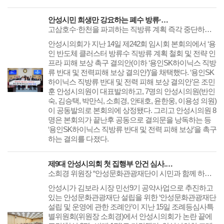
안성시민 희생만 강요하는 폐수 방류·전력 인프라 구축 반대
고삼호수·한천을 파괴하는 직방류 계획 즉각 중단하고, 바이패스 설치 요구 안성시의회 ‘용인 반도체 클러스터 방류수 직방류 계획 철회 및 전략 인프라 피해 보상 촉구 결의안’ 채택
안성시의회가 지난 14일 제242회 임시회 본회의에서 ‘용
인 반도체 클러스터 방류수 직방류 계획 철회 및 전략 인
프라 피해 보상 촉구 결의안(이하 ‘용인SK하이닉스 직방
류 반대 및 전력피해 보상 결의안’)’을 채택했다. ‘용인SK
하이닉스 직방류 반대 및 전력 피해 보상 결의안’은 조민
훈 안성시의원이 대표발의하고, 7명의 안성시의원(반인
숙, 김승택, 박만식, 소희경, 안태호, 윤한웅, 이용성 의원)
이 공동발의로 본회의에 상정됐다. 그리고 안성시의원 8
명은 본회의가 끝난후 공동으로 결의문을 낭독하는 등
‘용인SK하이닉스 직방류 반대 및 전력 피해 보상’을 촉구
하는 결의를 다졌다.
제9대 안성시의회 첫 집행부 안건 심사.. 안성문화관광재단, 논란 끝에 표결로 가결
소희경 위원장 “안성문화관광재단이 시민과 함께 하는 재단이 되도록 해 달라”동안성체육센터건립사업 공유재산관리계획안 등 집행부 제출 안건 모두 통과
​​​​​​​안성시가 김보라 시장 민선9기 공약사업으로 추진하고
있는 안성문화관광재단 설립을 위한 ‘안성문화관광재단
설립 및 운영에 관한 조례안’이 지난 15일 조례등심사특
별위원회(위원장 소희경)에서 안성시의회가 논란 끝에