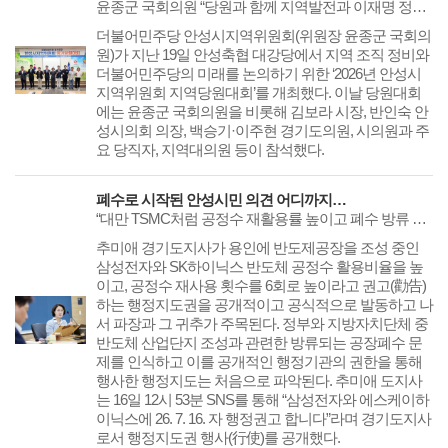
윤종군 국회의원 “당원과 함께 지역발전과 이재명 정부 성공을 만들겠다”
​​​​​​​더불어민주당 안성시지역위원회(위원장 윤종군 국회의
원)가 지난 19일 안성축협 대강당에서 지역 조직 정비와
더불어민주당의 미래를 논의하기 위한 ‘2026년 안성시
지역위원회 지역당원대회’를 개최했다. 이날 당원대회
에는 윤종군 국회의원을 비롯해 김보라 시장, 반인숙 안
성시의회 의장, 백승기·이주현 경기도의원, 시의원과 주
요 당직자, 지역대의원 등이 참석했다.
폐수로 시작된 안성시민 의견 어디까지 반영될까? 추미애 도지사, 용인 삼성·SK 폐수 관련 행정지도 발동
“대만 TSMC처럼 공정수 재활용률 높이고 폐수 방류 줄여라” 공개 권고용인 조성 삼성전자, SK하이닉스 관련 피해·희생 안성시 입장 반영 분석경기도지사 후보 시절 ‘K-반도체 클러스터 구축’ 공약 중 넷째 이행으로 평가
추미애 경기도지사가 용인에 반도제공장을 조성 중인
삼성전자와 SK하이닉스 반도체 공정수 활용비율을 높
이고, 공정수 재사용 횟수를 6회로 높이라고 권고(勸告)
하는 행정지도권을 공개적이고 공식적으로 발동하고 나
서 파장과 그 귀추가 주목된다. 정부와 지방자치단체 중
반도체 산업단지 조성과 관련한 방류되는 공장폐수 문
제를 인식하고 이를 공개적인 행정기관의 권한을 통해
행사한 행정지도는 처음으로 파악된다. 추미애 도지사
는 16일 12시 53분 SNS를 통해 “삼성전자와 에스케이하
이닉스에 26. 7. 16. 자 행정권고 합니다”라며 경기도지사
로서 행정지도권 행사(行使)를 공개했다.