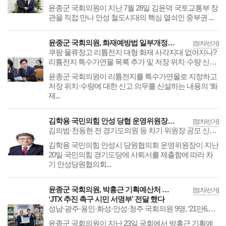
​​​​​​​윤종군 국회의원이 지난 7월 28일 김윤덕 국토교통부 장
관을 직접 만나 안성 철도시대의 핵심 열쇠인 중부권 ...
윤종군 국회의원, 화재예방법 일부개정안 대표발의
[정치/선거]
쿠팡 물류창고 리튬전지 대형 화재 사각지대 없어지나?
리튬전지 특수가연물 목록 추가 및 저장 위치·수량 신고 의무화로 화재 대응력 강화
​​​​​​​윤종군 국회의원이 리튬전지를 특수가연물로 지정하고
저장 위치·수량에 대한 신고 의무를 신설하는 내용의 ‘화
재...
김학용 국민의힘 안성 당협 운영위원장 ‘사퇴’
[정치/선거]
김의범·천동현 전 경기도의원 등 차기 위원장 공모 신청 예정
김학용 국민의힘 안성시 당원협의회 운영위원장이 지난
20일 국민의힘 경기도당에 사퇴서를 제출함에 따라 차
기 안성당원협의회...
윤종군 국회의원, 박홍근 기획예산처 장관에
[정치/선거]
‘JTX 추진 촉구 시민 서명부’ 전달 했다
성남·광주·용인·화성·안성·청주 국회의원 9명, ‘21만6,205명’ JTX 추진 촉구 시민 서명부 전달
윤종군 국회의원이 지난 23일 국회에서 박홍근 기획예