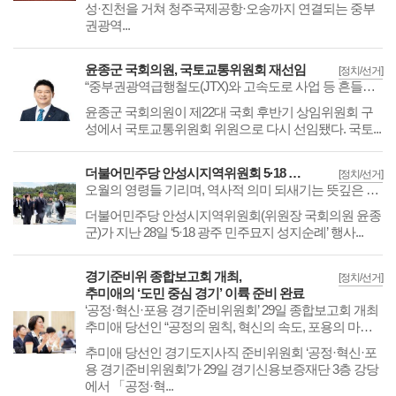
성·진천을 거쳐 청주국제공항·오송까지 연결되는 중부
권광역...
윤종군 국회의원, 국토교통위원회 재선임
[정치/선거]
“중부권광역급행철도(JTX)와 고속도로 사업 등 흔들림 없이 완성시키겠다”
​​​​​​​윤종군 국회의원이 제22대 국회 후반기 상임위원회 구
성에서 국토교통위원회 위원으로 다시 선임됐다. 국토...
더불어민주당 안성시지역위원회 5·18 광주 민주묘지 성지순례
[정치/선거]
오월의 영령들 기리며, 역사적 의미 되새기는 뜻깊은 시간 가져
​​​​​​​더불어민주당 안성시지역위원회(위원장 국회의원 윤종
군)가 지난 28일 ‘5·18 광주 민주묘지 성지순례’ 행사...
경기준비위 종합보고회 개최,
[정치/선거]
추미애의 ‘도민 중심 경기’ 이륙 준비 완료
‘공정·혁신·포용 경기준비위원회’ 29일 종합보고회 개최
추미애 당선인 “공정의 원칙, 혁신의 속도, 포용의 마음으로 도민 지킬 것”
추미애 당선인 경기도지사직 준비위원회 ‘공정·혁신·포
용 경기준비위원회’가 29일 경기신용보증재단 3층 강당
에서 「공정·혁...