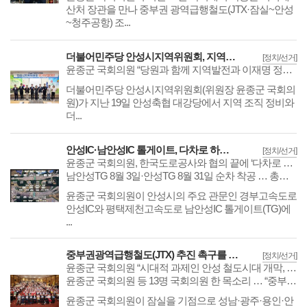
산처 장관을 만나 중부권 광역급행철도(JTX·잠실~안성
~청주공항) 조...
더불어민주당 안성시지역위원회, 지역당원대회
[정치/선거]
윤종군 국회의원 “당원과 함께 지역발전과 이재명 정부 성공을 만들겠다”
​​​​​​​더불어민주당 안성시지역위원회(위원장 윤종군 국회의
원)가 지난 19일 안성축협 대강당에서 지역 조직 정비와
더...
안성IC·남안성IC 톨게이트, 다차로 하이패스로 변경
[정치/선거]
윤종군 국회의원, 한국도로공사와 협의 끝에 ‘다차로 하이패스’ 사업 확정
남안성TG 8월 3일·안성TG 8월 31일 순차 착공 … 총사업비 약 41억 원 투입
​​​​​​​윤종군 국회의원이 안성시의 주요 관문인 경부고속도로
안성IC와 평택제천고속도로 남안성IC 톨게이트(TG)에
...
중부권광역급행철도(JTX) 추진 촉구를 위한 국회 토론회
[정치/선거]
윤종군 국회의원 “시대적 과제인 안성 철도시대 개막, 반드시 이뤄낼 것”
윤종군 국회의원 등 13명 국회의원 한 목소리 … “중부권 발전 위해 JTX 조속 추진해야”
​​​​​​​윤종군 국회의원이 잠실을 기점으로 성남·광주·용인·안