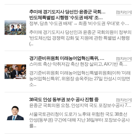
추미애 경기도지사 당선인·윤종군 국회의원,
[정치/선거]
반도체특별법 시행령 ‘수도권 배제’ 조항 삭제 환영
정부, 당초 ‘수도권 배제’ → 최종 ‘비수도권 우대’로 수정해 입법예고
​​​​​​​추미애 경기도지사 당선인과 윤종군 국회의원이 정부의
‘반도체산업 경쟁력 강화 및 지원에 관한 특별법 시행령
(...
경기준비위원회 미래농어업혁신특위, 안성 축산농가 현장 방문
[정치/선거]
스마트 축산·악취저감 축산 현장 살피고, AX기반 축산 환경 개선방안 논의
​​​​​​​경기준비위원회 미래농어업혁신특별위원회(이하 '미래
농어업혁신특위', 위원장 송옥주)는 27일 안성시 미양면
소...
38국도 안성 동부권 보수 공사 진행 중
[정치/선거]
윤종군 국회의원 요청, 안성지역 국도 포장보수공사 79억 원 확보
​​​​​​​서울국토관리청이 도로가 노후돼 위험한 국도 38호선
안성(동부권) 구간에 대해 지난 16일부터 포장보수공사
를...