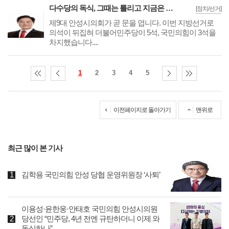
다수당의 독식, 그때는 틀리고 지금은 맞습니까?
[정치/선거]
제9대 안성시의회가 곧 문을 엽니다. 이번 지방선거로
의석이 뒤집혀 더불어민주당이 5석, 국민의힘이 3석을
차지했습니다....
1
2
3
4
5
이전페이지로 돌아가기
맨위로
최근 많이 본 기사
김학용 국민의힘 안성 당협 운영위원장 ‘사퇴’
이용성·윤한웅·안태호 국민의힘 안성시의원
당선인 “민주당, 4년 전엔 규탄하더니 이제 와
독식하나”