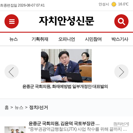
안성시
16.0℃
최종편집일 2026-08-07 07:41
검
전체메뉴보기
뉴스
기획취재
오피니언
시민참여
박스기사
 민자
윤종군 국회의원, 화재예방법 일부개정안 대표발의
김학
뉴스 이전보기
뉴스 다
홈
뉴스
정치/선거
윤종군 국회의원, 김윤덕 국토부장관 만나 ‘JTX 민자적격성 조사 통과 협력’협의
[정치/선거]
“중부권광역급행철도(JTX) 사업 착수를 위해 끝까지 책임지고 완수하겠다”