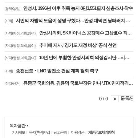
안성시, 1996년 이후 취득 농지 8만3,551필지 심층조사 착수
[경제/농업]
시민의 자발적 도움이 생명 구했다…안성 대덕면 낭떠러지 위 1톤 트럭 운전자 안전 구조
[사회]
안성시의회, SK하이닉스 공장폐수 고삼호수 직방류 결사반대 결의대회 참석
[자치(행정,의회,참여)]
추미애 지사, '경기도 재정 비상' 공식 선언
[자치(행정,의회,참여)]
10년 만에 부활한 안성시의회 의정감시단…시민이 의회를 다시 바라본다
[자치(행정,의회,참여)]
송전선로‧LNG 발전소 건설 계획 철회 촉구
[사회]
윤종군 국회의원, 김윤덕 국토부장관 만나 ‘JTX 민자적격성 조사 통과 협력’협의
[정치/선거]
포토이슈
등록된 
포토
포
0 / 0
독자공간
기사제보
독자(후원)가입
광고문의
이용약관
개인정보처리방침