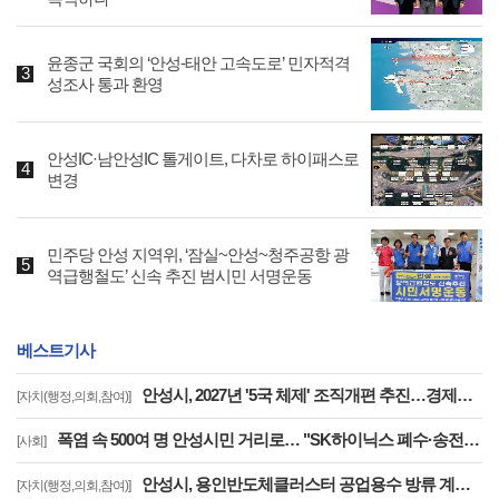
윤종군 국회의 ‘안성-태안 고속도로’ 민자적격
성조사 통과 환영
안성IC·남안성IC 톨게이트, 다차로 하이패스로
변경
민주당 안성 지역위, ‘잠실~안성~청주공항 광
역급행철도’ 신속 추진 범시민 서명운동
베스트기사
안성시, 2027년 '5국 체제' 조직개편 추진…경제문화국 신설·공도읍장 4급 격상
[자치(행정,의회,참여)]
폭염 속 500여 명 안성시민 거리로… "SK하이닉스 폐수·송전선로·온실가스 대책 마련하라"
[사회]
안성시, 용인반도체클러스터 공업용수 방류 계획 '제동'.. "안전대책 없는 시운전 안 된다"…용인시에 공식 보류 요청
[자치(행정,의회,참여)]