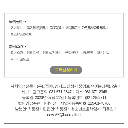
독자공간
기사제보
독자(후원)가입
광고문의
이용약관
개인정보처리방침
청소년보호정책
회사소개
회사소개
윤리강령
윤리실천요강
편집규약
사업영역
오시는길
전국네트워크
구독신청하기
자치안성신문
(우)17590, 경기도 안성시 중앙로 449(봉남동), 2층
제보ㆍ광고문의: 031-671-2347
팩스: 031-671-2348
등록일: 2023년 07월 11일
등록번호: 경기,아53711
법인명 : (주)미디어안성
사업자등록번호: 125-81-48786
발행인: 최용진
편집인: 최용진
청소년보호책임자: 최용진
news66@hanmail.net