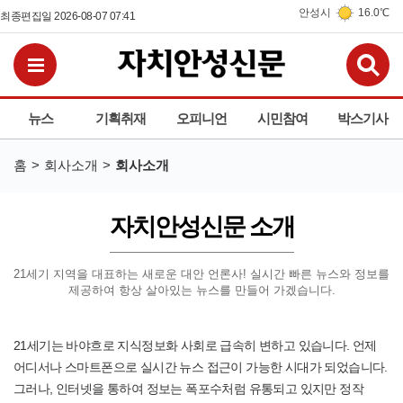
안성시
16.0℃
최종편집일 2026-08-07 07:41
검
전체메뉴보기
뉴스
기획취재
오피니언
시민참여
박스기사
홈
회사소개
회사소개
자치안성신문 소개
21세기 지역을 대표하는 새로운 대안 언론사!
실시간 빠른 뉴스와 정보를
제공하여 항상 살아있는 뉴스를 만들어 가겠습니다.
21세기는 바야흐로 지식정보화 사회로 급속히 변하고 있습니다. 언제
어디서나 스마트폰으로 실시간 뉴스 접근이 가능한 시대가 되었습니다.
그러나, 인터넷을 통하여 정보는 폭포수처럼 유통되고 있지만 정작