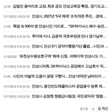
김범진 용머리초 교장, 최초 공모 안성교육장 확정.. 경기도교육청, 전국 최초 지역추천 교육장 공모 첫 결실
[교육]
안성시, 2027년 '5국 체제' 조직개편 추진…경제문화국 신설·공도읍장 4급 격상
[자치(행정,의회,참여)]
폭염 속 500여 명 안성시민 거리로… "SK하이닉스 폐수·송전선로·온실가스 대책 마련하라"
[사회]
추미애 지사, 김윤덕 국토부장관 만나 경기남부광역철도 등 40개 사업 국가철도망 반영 요청
[자치(행정,의회,참여)]
안성시, 민선 9기 공약이행평가단 출범…시민과 함께하는 공약
[자치(행정,의회,참여)]
‘유천상수원보호구역’ 해제 신청.. 피해지역 안성시도 가능 ‘명문화’ ..‘상수원관리규칙 개정’을 환영한다
[사설/칼럼]
안성시의회, SK하이닉스 공장폐수 고삼호수 직방류 결사반대 결의대회 참석
[자치(행정,의회,참여)]
시민의 자발적 도움이 생명 구했다…안성 대덕면 낭떠러지 위 1톤 트럭 운전자 안전 구조
[사회]
안성시, 용인반도체클러스터 공업용수 방류 계획 '제동'.. "안전대책 없는 시운전 안 된다"…용인시에 공식 보류 요청
[자치(행정,의회,참여)]
안성시 김정현 청렴감사팀장, 국민권익위 ‘청렴교육 전문강사’ 최종 합격
[자치(행정,의회,참여)]
포토이슈
등록된 
포토
포
0 / 0