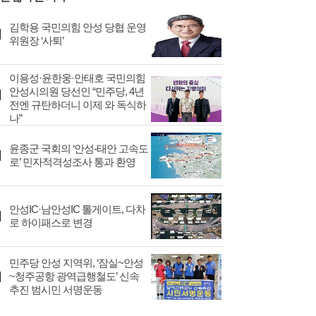
김학용 국민의힘 안성 당협 운영
위원장 ‘사퇴’
이용성·윤한웅·안태호 국민의힘
안성시의원 당선인 “민주당, 4년
전엔 규탄하더니 이제 와 독식하
나”
윤종군 국회의 ‘안성-태안 고속도
로’ 민자적격성조사 통과 환영
안성IC·남안성IC 톨게이트, 다차
로 하이패스로 변경
민주당 안성 지역위, ‘잠실~안성
~청주공항 광역급행철도’ 신속
추진 범시민 서명운동