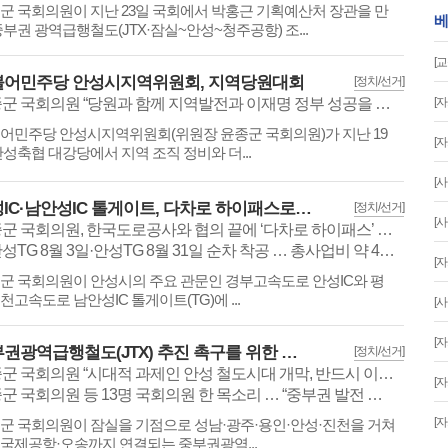
군 국회의원이 지난 23일 국회에서 박홍근 기획예산처 장관을 만
베
중부권 광역급행철도(JTX·잠실~안성~청주공항) 조...
[교
불어민주당 안성시지역위원회, 지역당원대회
[정치/선거]
윤종군 국회의원 “당원과 함께 지역발전과 이재명 정부 성공을 만들겠다”
[
​​​​​더불어민주당 안성시지역위원회(위원장 윤종군 국회의원)가 지난 19
[
안성축협 대강당에서 지역 조직 정비와 더...
[사
안성IC·남안성IC 톨게이트, 다차로 하이패스로 변경
[정치/선거]
[
윤종군 국회의원, 한국도로공사와 협의 끝에 ‘다차로 하이패스’ 사업 확정
TG 8월 3일·안성TG 8월 31일 순차 착공 … 총사업비 약 41억 원 투입
[
​​​​​윤종군 국회의원이 안성시의 주요 관문인 경부고속도로 안성IC와 평
천고속도로 남안성IC 톨게이트(TG)에 ...
[사
[
중부권광역급행철도(JTX) 추진 촉구를 위한 국회 토론회
[정치/선거]
윤종군 국회의원 “시대적 과제인 안성 철도시대 개막, 반드시 이뤄낼 것”
[
 국회의원 등 13명 국회의원 한 목소리 … “중부권 발전 위해 JTX 조속 추진해야”
[
​​​​​윤종군 국회의원이 잠실을 기점으로 성남·광주·용인·안성·진천을 거쳐
국제공항·오송까지 연결되는 중부권광역...