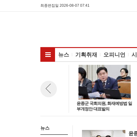
최종편집일 2026-08-07 07:41
전체메뉴보기
뉴스
기획취재
오피니언
시
윤종군 국회의원, 김윤덕 국토부
윤종군 국회의원, 화재예방법 일
뉴스 이전보기
장관 만나 ‘JTX 민자적격성 조사
부개정안 대표발의
통과 협력’협의
뉴스