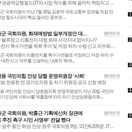
“중부권광역급행철도(JTX) 사업 착수를 위해 끝까지 책임지고 완수하겠다”
​​​​윤종군 국회의원이 지난 7월 28일 김윤덕 국토교통부 장관을 직접 만
안성 철도시대의 핵심 열쇠인 중부권 ...
윤종군 국회의원, 화재예방법 일부개정안 대표발의
[정치/선거]
 물류창고 리튬전지 대형 화재 사각지대 없어지나?
지 특수가연물 목록 추가 및 저장 위치·수량 신고 의무화로 화재 대응력 강화
​​​​​윤종군 국회의원이 리튬전지를 특수가연물로 지정하고 저장 위치·수
 대한 신고 의무를 신설하는 내용의 ‘화재...
용 국민의힘 안성 당협 운영위원장 ‘사퇴’
[정치/선거]
범·천동현 전 경기도의원 등 차기 위원장 공모 신청 예정
용 국민의힘 안성시 당원협의회 운영위원장이 지난 20일 국민의
경기도당에 사퇴서를 제출함에 따라 차기 안성당원협의회...
군 국회의원, 박홍근 기획예산처 장관에
[정치/선거]
TX 추진 촉구 시민 서명부’ 전달 했다
성남·광주·용인·화성·안성·청주 국회의원 9명, ‘21만6,205명’ JTX 추진 촉구 시민 서명부 전달