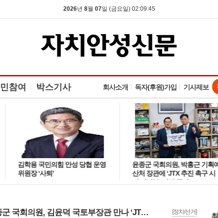
2026
년
8
월
07
일 (금요일) 02:09:45
민참여
박스기사
회사소개
독자(후원)가입
기사제보
김학용 국민의힘 안성 당협 운영
윤종군 국회의원, 박홍근 기획예
위원장 ‘사퇴’
산처 장관에 ‘JTX 추진 촉구 시
민 서명부’ 전달 했다
윤종군 국회의원, 김윤덕 국토부장관 만나 ‘JTX 민자적격성 조사 통과 협력’협의
[정치/선거]
최