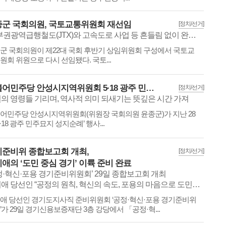
군 국회의원, 국토교통위원회 재선임
[정치/선거]
“중부권광역급행철도(JTX)와 고속도로 사업 등 흔들림 없이 완성시키겠다”
​​​​​윤종군 국회의원이 제22대 국회 후반기 상임위원회 구성에서 국토교
원회 위원으로 다시 선임됐다. 국토...
더불어민주당 안성시지역위원회 5·18 광주 민주묘지 성지순례
[정치/선거]
의 영령들 기리며, 역사적 의미 되새기는 뜻깊은 시간 가져
​​​​​더불어민주당 안성시지역위원회(위원장 국회의원 윤종군)가 지난 28
5·18 광주 민주묘지 성지순례’ 행사...
준비위 종합보고회 개최,
[정치/선거]
애의 ‘도민 중심 경기’ 이륙 준비 완료
정·혁신·포용 경기준비위원회’ 29일 종합보고회 개최
애 당선인 “공정의 원칙, 혁신의 속도, 포용의 마음으로 도민 지킬 것”
애 당선인 경기도지사직 준비위원회 ‘공정·혁신·포용 경기준비위
’가 29일 경기신용보증재단 3층 강당에서 「공정·혁...