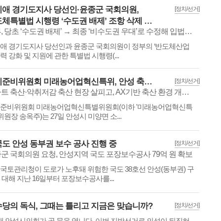
애 경기도지사 당선인·윤종군 국회의원,
[정치/선거]
체특별법 시행령 ‘수도권 배제’ 조항 삭제 환영
정부, 당초 ‘수도권 배제’ → 최종 ‘비수도권 우대’로 수정해 입법예고
​​​​​추미애 경기도지사 당선인과 윤종군 국회의원이 정부의 ‘반도체산업
력 강화 및 지원에 관한 특별법 시행령(...
경기준비위원회 미래농어업혁신특위, 안성 축산농가 현장 방문
[정치/선거]
스마트 축산·악취저감 축산 현장 살피고, AX기반 축산 환경 개선방안 논의
​​​​​경기준비위원회 미래농어업혁신특별위원회(이하 '미래농어업혁신특
 위원장 송옥주)는 27일 안성시 미양면 소...
국도 안성 동부권 보수 공사 진행 중
[정치/선거]
군 국회의원 요청, 안성지역 국도 포장보수공사 79억 원 확보
​​​​​서울국토관리청이 도로가 노후돼 위험한 국도 38호선 안성(동부권) 구
 대해 지난 16일부터 포장보수공사를...
당의 독식, 그때는 틀리고 지금은 맞습니까?
[정치/선거]
대 안성시의회가 곧 문을 엽니다. 이번 지방선거로 의석이 뒤집혀