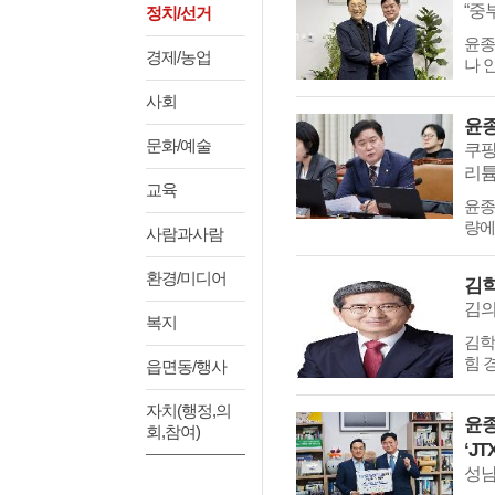
정치/선거
​​​
경제/농업
나 
사회
문화/예술
쿠팡
리튬전
교육
​​
량에
사람과사람
환경/미디어
김학
김의
복지
김학
힘 
읍면동/행사
자치(행정,의
윤종
회,참여)
‘J