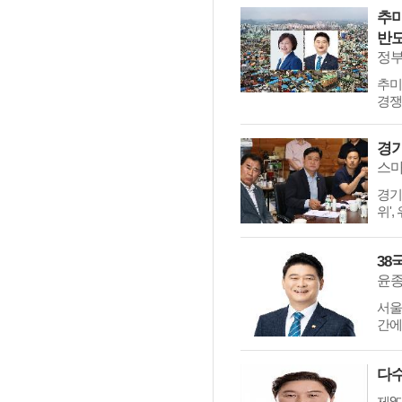
추미
반도
​​
경쟁
​​
위',
38
윤종
​​
간에
다수
제9