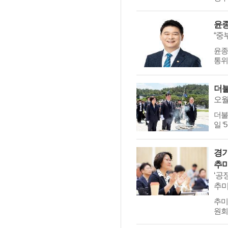
윤종
​​
통위
오월
​​
일 ‘
경기
추미
‘공
추미
추미
원회