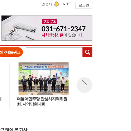
안성시
16.0℃
로그인
검색
전국네트워크
더불어민주당 안성시지역위원
안성IC·남안성IC 톨게이트, 다
뉴스 다음보기
회, 지역당원대회
로 하이패스로 변경
근 많이 본 기사