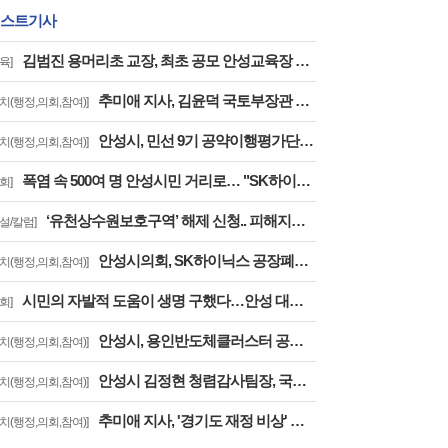
스트기사
김범진 용머리초 교장, 최초 공모 안성교육장 확정.. 경기도교육청, 전국 최초 지역추천 교육장 공모 첫 결실
육]
추미애 지사, 김윤덕 국토부장관 만나 경기남부광역철도 등 40개 사업 국가철도망 반영 요청
자치(행정,의회,참여)]
안성시, 민선 9기 공약이행평가단 출범…시민과 함께하는 공약
자치(행정,의회,참여)]
폭염 속 500여 명 안성시민 거리로… "SK하이닉스 폐수·송전선로·온실가스 대책 마련하라"
회]
‘유천상수원보호구역’ 해제 신청.. 피해지역 안성시도 가능 ‘명문화’ ..‘상수원관리규칙 개정’을 환영한다
사설/칼럼]
안성시의회, SK하이닉스 공장폐수 고삼호수 직방류 결사반대 결의대회 참석
자치(행정,의회,참여)]
시민의 자발적 도움이 생명 구했다…안성 대덕면 낭떠러지 위 1톤 트럭 운전자 안전 구조
회]
안성시, 용인반도체클러스터 공업용수 방류 계획 '제동'.. "안전대책 없는 시운전 안 된다"…용인시에 공식 보류 요청
자치(행정,의회,참여)]
안성시 김정현 청렴감사팀장, 국민권익위 ‘청렴교육 전문강사’ 최종 합격
자치(행정,의회,참여)]
추미애 지사, '경기도 재정 비상' 공식 선언
자치(행정,의회,참여)]