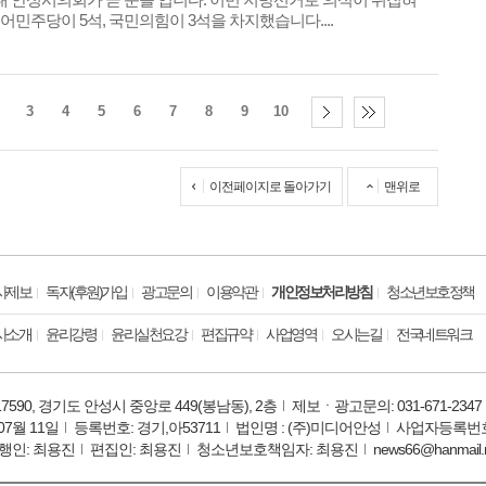
어민주당이 5석, 국민의힘이 3석을 차지했습니다....
3
4
5
6
7
8
9
10
이전페이지로 돌아가기
맨위로
사제보
독자(후원)가입
광고문의
이용약관
개인정보처리방침
청소년보호정책
사소개
윤리강령
윤리실천요강
편집규약
사업영역
오시는길
전국네트워크
17590, 경기도 안성시 중앙로 449(봉남동), 2층
제보ㆍ광고문의: 031-671-2347
07월 11일
등록번호: 경기,아53711
법인명 : (주)미디어안성
사업자등록번호: 
행인: 최용진
편집인: 최용진
청소년보호책임자: 최용진
news66@hanmail.