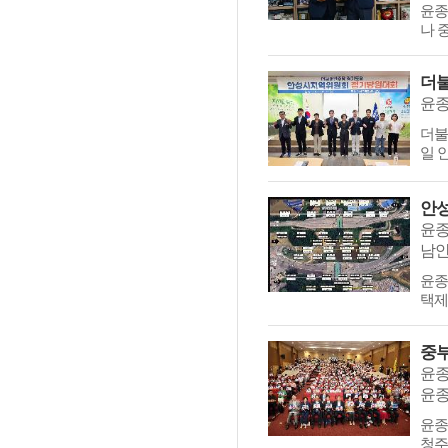
윤종
나 
더
​​
일 
남안성
​​
택제
윤종군
​​
청주