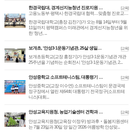
한경국립대, 경계선지능청년 진로지원 사업 운영
[교육]
고용노동부·평택시·한경국립대 협력…맞춤형 진로교육부터 취업지원까지 전 과정 지원
한경국립대학교(총장 김찬기)가 오는 8월 14일부터 9월
11일까지 평택캠퍼스 미래관에서 경계선지능청년을 위
한 ‘청년, ...
보개초, ‘안성3·1운동기념관, 25살 생일을 축하해!’
[교육]
​​​​​​​보개초등학교(교장 홍정기)가 안성3·1운동기념관 개관
25주년을 기념하는 순회전시 ’안성3·1운동기념관, 2...
안성중학교 소프트테니스팀, 대통령기 전국정구대회 남중부 단체전 우승
[교육]
​​​​​​​안성중학교(교장 이수연) 소프트테니스팀이 문경국제
정구장에서 열린 제64회 대통령기 전국정구(소프트테
니스)대회...
안성교육지원청, 농업기술센터 견학과 청년농업인 체험
[교육]
​​​​​​​안성교육지원청(교육장 이정우) 방과후‧돌봄지원센터
는 7월 23일과 30일 양 일간 ‘2026 여름방학 안성맞...