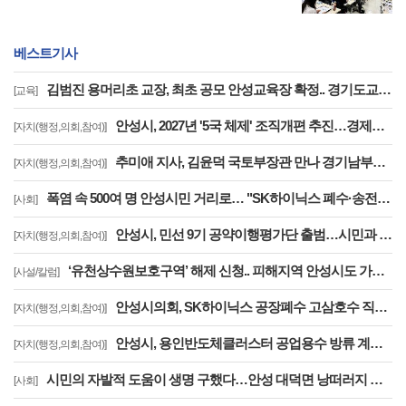
베스트기사
김범진 용머리초 교장, 최초 공모 안성교육장 확정.. 경기도교육청, 전국 최초 지역추천 교육장 공모 첫 결실
[교육]
안성시, 2027년 '5국 체제' 조직개편 추진…경제문화국 신설·공도읍장 4급 격상
[자치(행정,의회,참여)]
추미애 지사, 김윤덕 국토부장관 만나 경기남부광역철도 등 40개 사업 국가철도망 반영 요청
[자치(행정,의회,참여)]
폭염 속 500여 명 안성시민 거리로… "SK하이닉스 폐수·송전선로·온실가스 대책 마련하라"
[사회]
안성시, 민선 9기 공약이행평가단 출범…시민과 함께하는 공약
[자치(행정,의회,참여)]
‘유천상수원보호구역’ 해제 신청.. 피해지역 안성시도 가능 ‘명문화’ ..‘상수원관리규칙 개정’을 환영한다
[사설/칼럼]
안성시의회, SK하이닉스 공장폐수 고삼호수 직방류 결사반대 결의대회 참석
[자치(행정,의회,참여)]
안성시, 용인반도체클러스터 공업용수 방류 계획 '제동'.. "안전대책 없는 시운전 안 된다"…용인시에 공식 보류 요청
[자치(행정,의회,참여)]
시민의 자발적 도움이 생명 구했다…안성 대덕면 낭떠러지 위 1톤 트럭 운전자 안전 구조
[사회]