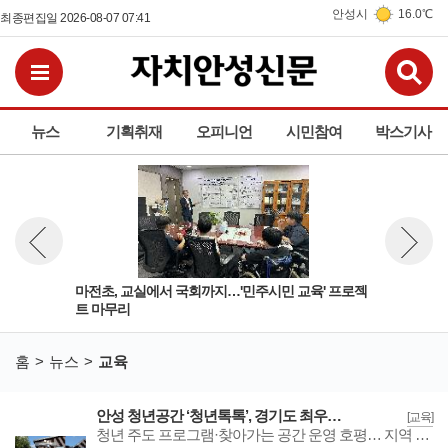
안성시
16.0℃
최종편집일 2026-08-07 07:41
검
전체메뉴보기
뉴스
기획취재
오피니언
시민참여
박스기사
공간
마전초, 교실에서 국회까지…'민주시민 교육' 프로젝
미양
뉴스 이전보기
뉴스 다
트 마무리
고,
홈
뉴스
교육
안성 청년공간 ‘청년톡톡’, 경기도 최우수 청년공간 선정… 개소 3년 만에 쾌거
[교육]
청년 주도 프로그램·찾아가는 공간 운영 호평… 지역 청년정책 거점으로 자리매김