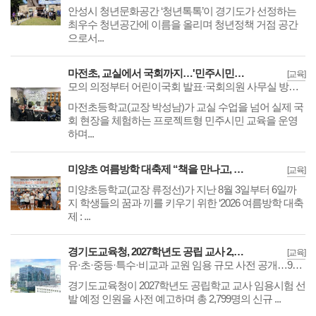
​​​​​​​안성시 청년문화공간 ‘청년톡톡’이 경기도가 선정하는
최우수 청년공간에 이름을 올리며 청년정책 거점 공간
으로서...
마전초, 교실에서 국회까지…'민주시민 교육' 프로젝트 마무리
[교육]
모의 의정부터 어린이국회 발표·국회의원 사무실 방문까지 교육과정 연계 운영
​​​​​​​마전초등학교(교장 박성남)가 교실 수업을 넘어 실제 국
회 현장을 체험하는 프로젝트형 민주시민 교육을 운영
하며...
미양초 여름방학 대축제 “책을 만나고, 작가를 만나고, 미래를 만나다”
[교육]
미양초등학교(교장 류정선)가 지난 8월 3일부터 6일까
지 학생들의 꿈과 끼를 키우기 위한 ‘2026 여름방학 대축
제 : ...
경기도교육청, 2027학년도 공립 교사 2,799명 선발 예고
[교육]
유·초·중등·특수·비교과 교원 임용 규모 사전 공개…9월 시행계획 공고 후 원서접수
​​​​​​​경기도교육청이 2027학년도 공립학교 교사 임용시험 선
발 예정 인원을 사전 예고하며 총 2,799명의 신규 ...