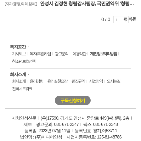
안성시 김정현 청렴감사팀장, 국민권익위 ‘청렴교육 전문강사’ 최종 합격
[자치(행정,의회,참여)]
포토이슈
등록된 
포토
포
0 / 0
독자공간
기사제보
독자(후원)가입
광고문의
이용약관
개인정보처리방침
청소년보호정책
회사소개
회사소개
윤리강령
윤리실천요강
편집규약
사업영역
오시는길
전국네트워크
구독신청하기
자치안성신문
(우)17590, 경기도 안성시 중앙로 449(봉남동), 2층
제보ㆍ광고문의: 031-671-2347
팩스: 031-671-2348
등록일: 2023년 07월 11일
등록번호: 경기,아53711
법인명 : (주)미디어안성
사업자등록번호: 125-81-48786