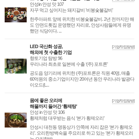
안성in 안성 맛 107
자꾸 먹고 싶어지는 돼지갈비 '비봉숯불갈비'
한주아파트 앞에 위치한 비봉숯불갈비. 2년 전까지만 해
도 안면도횟집 운영했던 자리로, 안성사람들에게 유명
했던 식당이다. ...
LED 국산화 성공,
[기업/맛집탐방]
해외에 첫 수출한 기업
향토기업 탐방 96
우리나라 최초로 일본에 수출 ‘(주) 포트론’
공도읍 양기리에 위치한 (주)포트론은 직원 40명, 매출
60억원의 중소기업이지만 20여년 동안 우리나라 발광다
이오드(L...
몸에 좋은 오리에
[기업/맛집탐방]
해물까지 들어간 ‘황제탕’
안성 in 안성 맛 106
황제처럼 대우받는 음식 ‘본가 황제오리’
안성시 대천동 명동상가 안쪽에 자리 잡은 ‘본가 황제오
리’. 오리한방백숙을 주요리로 하고 있는 ‘본가 황제오리
는 오리한방...