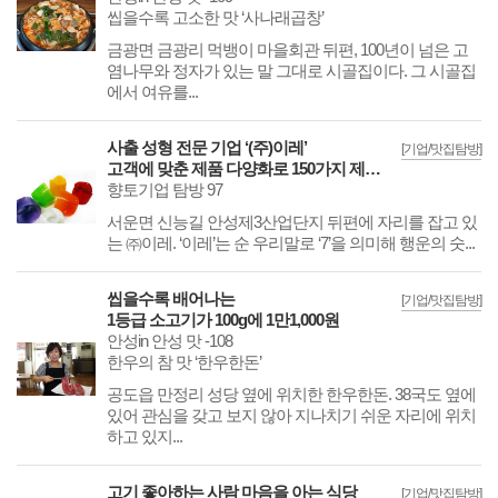
씹을수록 고소한 맛 ‘사나래곱창’
금광면 금광리 먹뱅이 마을회관 뒤편, 100년이 넘은 고
염나무와 정자가 있는 말 그대로 시골집이다. 그 시골집
에서 여유를...
사출 성형 전문 기업 ‘(주)이레’
[기업/맛집탐방]
고객에 맞춘 제품 다양화로 150가지 제품 생산
향토기업 탐방 97
서운면 신능길 안성제3산업단지 뒤편에 자리를 잡고 있
는 ㈜이레. ‘이레’는 순 우리말로 ‘7’을 의미해 행운의 숫...
씹을수록 배어나는
[기업/맛집탐방]
1등급 소고기가 100g에 1만1,000원
안성in 안성 맛 -108
한우의 참 맛 ‘한우한돈’
공도읍 만정리 성당 옆에 위치한 한우한돈. 38국도 옆에
있어 관심을 갖고 보지 않아 지나치기 쉬운 자리에 위치
하고 있지...
고기 좋아하는 사람 마음을 아는 식당
[기업/맛집탐방]