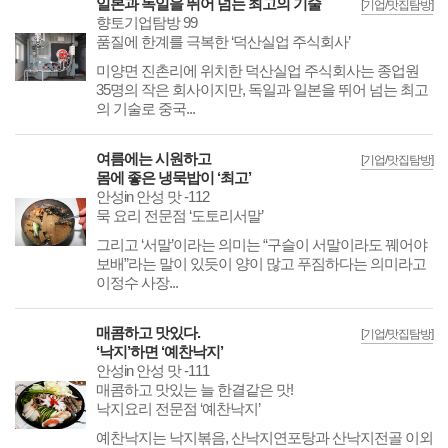
일본과 독일을 뛰어 넘는 최고의 기술
[기업/맛집탐방]
향토기업탐방 99
품질에 한계를 극복한 ‘덕산실업 주식회사’
미양면 진촌리에 위치한 덕산실업 주식회사는 종업원
35명의 작은 회사이지만, 독일과 일본을 뛰어 넘는 최고
의 기술로 중국...
여름에는 시원하고
[기업/맛집탐방]
몸에 좋은 냉묵밥이 ‘최고’
안성in 안성 맛 -112
묵 요리 전문점 ‘도토리서말’
그리고 ‘서말’이라는 의미는 “구슬이 서말이라도 꿰어야
보배”라는 말이 있듯이 양이 많고 푸짐하다는 의미라고
이정수 사장...
매콤하고 맛있다.
[기업/맛집탐방]
‘낙지’하면 ‘예찬낙지’
안성in 안성 맛 -111
매콤하고 맛있는 늘 한결같은 맛!
낙지요리 전문점 ‘예찬낙지’
예찬낙지는 낙지볶음, 산낙지연포탕과 산낙지전골 이외