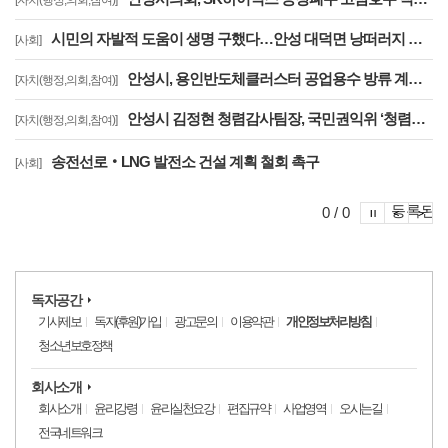
[자치(행정,의회,참여)]
시민의 자발적 도움이 생명 구했다…안성 대덕면 낭떠러지 위 1톤 트럭 운전자 안전 구조
[사회]
안성시, 용인반도체클러스터 공업용수 방류 계획 '제동'.. "안전대책 없는 시운전 안 된다"…용인시에 공식 보류 요청
[자치(행정,의회,참여)]
안성시 김정현 청렴감사팀장, 국민권익위 ‘청렴교육 전문강사’ 최종 합격
[자치(행정,의회,참여)]
송전선로‧LNG 발전소 건설 계획 철회 촉구
[사회]
포토이슈
등록된 
포토
포
0 / 0
독자공간
기사제보
독자(후원)가입
광고문의
이용약관
개인정보처리방침
청소년보호정책
회사소개
회사소개
윤리강령
윤리실천요강
편집규약
사업영역
오시는길
전국네트워크