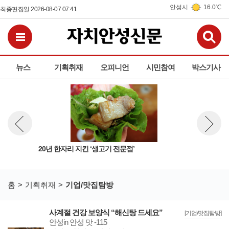
안성시
16.0℃
최종편집일 2026-08-07 07:41
검
전체메뉴보기
뉴스
기획취재
오피니언
시민참여
박스기사
20년 한자리 지킨 ‘생고기 전문점’
박상
뉴스 이전보기
뉴스 다
홈
기획취재
기업/맛집탐방
사계절 건강 보양식 “해신탕 드세요”
[기업/맛집탐방]
안성in 안성 맛 -115