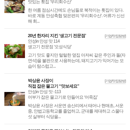
맛있는 횟집 ‘우리회수산’
한 여름 점심시간에도 손님들로 북적이는 횟집이 있다.
바로 계동 안성축협 맞은편의 ‘우리회수산’. 어류가 신선
해 회...
20년 한자리 지킨 ‘생고기 전문점’
[기업/맛집탐방]
안성in 안성 맛 114
생고기 전문점 ‘오성식당’
고기 맛도 좋지만 털털한 옆집 아저씨 같은 주인과 돌(자
연석)을 불판으로 사용하는데, 돼지고기가 익어가는 모
습이 탐스럽고...
박상윤 사장이
[기업/맛집탐방]
직접 잡은 물고기 “맛보세요”
안성in 안성 맛 -113
어부가 잡은 물고기로 만들어요 ‘어죽집’
박상윤 사장은 서운면 송산리에서 태어나 현매초, 서운
중, 안법고등학교를 졸업하고, 군대를 제대하고 스물다
섯 살부터 식당을...