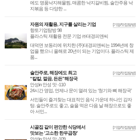
에도 명품낙지해물찜, 매콤한 낙지갈비찜, 술안주용 낙
지볶음 등 다양한 ...
자원의 재활용, 지구를 살리는 기업
[기업/맛집탐방]
향토기업탐방 98
플라스틱 재활용 전문 기업 ㈜대경피앤씨
대덕면 보동리에 위치한 (주)대경피앤씨는 1994년에 창
업을 했으니 올해로 20년이 되는 기업이다. 플라스틱 제
품...
술안주로, 해장에도 최고
[기업/맛집탐방]
“칼칼, 깔끔, 든든”해장국
안성in 안성 맛 -110
24시간 영업, 언제나 문이 열려 있는 ‘청기와 뼈 해장국’
서민들이 즐겨찾는 대표적인 음식 가운데 하나인 감자
탕. 술안주로도 좋고, 술을 먹은 다음 날 해장으로도 좋
아 서민...
시골집 같이 편안한 식당에서
[기업/맛집탐방]
맛보는 ‘고소한 한우곱창’
안성in 안성 맛 -109