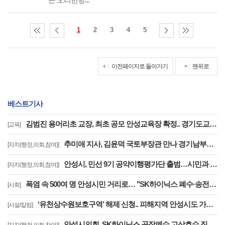
1
2
3
4
5
이전페이지로 돌아가기
맨위로
베스트기사
김범진 용머리초 교장, 최초 공모 안성교육장 확정.. 경기도교육청, 전국 최초 지역추천 교육장 공모 첫 결실
[교육]
추미애 지사, 김윤덕 국토부장관 만나 경기남부광역철도 등 40개 사업 국가철도망 반영 요청
[자치(행정,의회,참여)]
안성시, 민선 9기 공약이행평가단 출범…시민과 함께하는 공약
[자치(행정,의회,참여)]
폭염 속 500여 명 안성시민 거리로… "SK하이닉스 폐수·송전선로·온실가스 대책 마련하라"
[사회]
‘유천상수원보호구역’ 해제 신청.. 피해지역 안성시도 가능 ‘명문화’ ..‘상수원관리규칙 개정’을 환영한다
[사설/칼럼]
안성시의회, SK하이닉스 공장폐수 고삼호수 직방류 결사반대 결의대회 참석