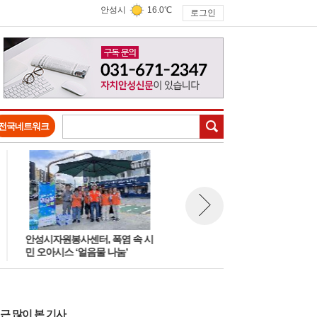
안성시
16.0℃
로그인
검색
전국네트워크
안성시자원봉사센터, 폭염 속 시
안성 40도 육박 폭염… 3일 하
뉴스 다음보기
민 오아시스 ‘얼음물 나눔’
온열질환자 5명 발생
근 많이 본 기사