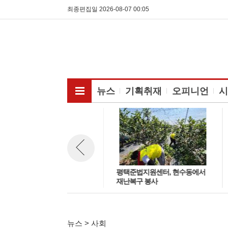
최종편집일 2026-08-07 00:05
전체메뉴보기
뉴스
기획취재
오피니언
시
육군 55사단 탱고대대, 경기도소
평택준법지원센터, 현수동에서
뉴스 이전보기
방재난본부 방문…통합방위 협
재난복구 봉사
력체계 강화
뉴스 > 사회