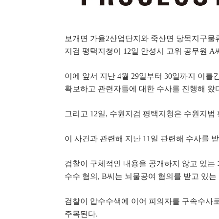
보개면 가율
2
산업단지와 죽산면 당목지구물류
지검 평택지청이
12
일 안성시 고위 공무원
A
이에 앞서 지난
4
월
29
일부터
30
일까지 이틀간
확보하고 관련자들에 대한 수사를 진행해 왔
그리고
12
일
,
수원지검 평택지청은 수원지법 
이 사건과 관련해 지난
11
일 관련해 수사를 
검찰이 구체적인 내용을 공개하지 않고 있는
수수 혐의
, B
씨는 뇌물공여 혐의를 받고 있는
검찰이 압수수색에 이어 피의자를 구속수사로
주목된다
.