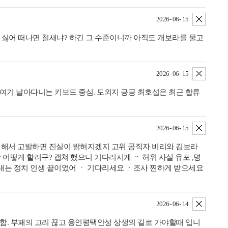
삭제
2026- 06- 15
어 떠나면 철새냐? 하긴 그 수준이니까 아직도 개보라를 물고
삭제
2026- 06- 15
여기 날아다니는 키보드 중심. 도외지 긍긍 최호섭은 최근 합류
삭제
2026- 06- 15
쳐해서 고발하면 진실이 밝혀지겠지 고위 공직자 비리와 김보라
어떻게 할려구? 캡쳐 했으니 기다리시게 ᆢ 허위 사실 유포 ,명
그대는 정치 인생 끝이었어 ㆍ 기다리세요 ㆍ조사 찐하게 받으세요
삭제
2026- 06- 14
명함. 부패의 고리 끊고 용인평택안성 상생의 길로 가야할때 입니