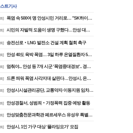
스트기사
폭염 속 500여 명 안성시민 거리로… "SK하이닉스 폐수·송전선로·온실가스 대책 마련하라"
회]
시민의 자발적 도움이 생명 구했다…안성 대덕면 낭떠러지 위 1톤 트럭 운전자 안전 구조
회]
송전선로‧LNG 발전소 건설 계획 철회 촉구
회]
안성 40도 육박 폭염… 3일 하루 온열질환자 5명 발생
회]
멈춰야... 안성 등 7개 시군 '폭염중대경보'.. 경기도, 폭염 재난안전대책본부 비상 2단계 대응 강화
회]
드론 띄워 폭염 사각지대 살핀다…안성시, 온열질환 예방 총력
회]
안성시시설관리공단, 교통약자 이동지원 임차택시 10대로 확대 운영
회]
안성경찰서, 성범죄‧가정폭력 집중 예방 활동
회]
안성맞춤천문과학관 페르세우스 유성우 특별관측회 운영
회]
안성시, 1인 가구 대상 ‘플라잉요가’ 모집
회]