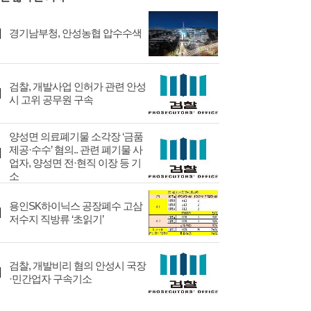
경기남부청, 안성농협 압수수색
검찰, 개발사업 인허가 관련 안성
시 고위 공무원 구속
양성면 의료폐기물 소각장 ‘금품
제공·수수’ 혐의.. 관련 폐기물 사
업자, 양성면 전·현직 이장 등 기
소
용인SK하이닉스 공장폐수 고삼
저수지 직방류 ‘초읽기’
검찰, 개발비리 혐의 안성시 국장
·민간업자 구속기소