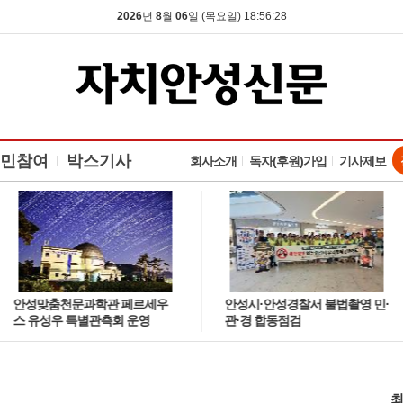
2026
년
8
월
06
일 (목요일) 18:56:29
민참여
박스기사
회사소개
독자(후원)가입
기사제보
안성맞춤천문과학관 페르세우
안성시·안성경찰서 불법촬영 민·
스 유성우 특별관측회 운영
관·경 합동점검
최