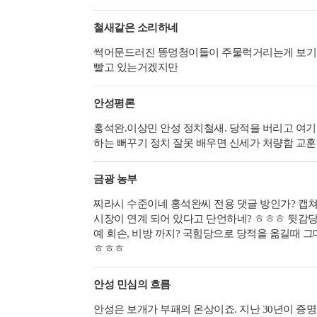
철새같은 소리하네
썩어문드러진 똥멍청이들이 주물럭거리는게 보기 싫
빨고 있는거겠지만
안성평론
홍석완.이상민 안성 정치철새. 당적을 버리고 여기
하는 뻐꾸기 정치 잘못 배우면 신세가 처량함 교훈
금광 농부
찌라시 수준이네 홍석완씨 전용 댓글 방인가? 캡
시장이 연계 되어 있다고 단언하네? ㅎㅎㅎ 뒷감당 
예 회손, 비방 까지? 국힘당으로 당적을 옮길때 
ㅎㅎㅎ
안성 민심의 흐름
안성은 보개가 부패의 온상이죠. 지난 30년이 증