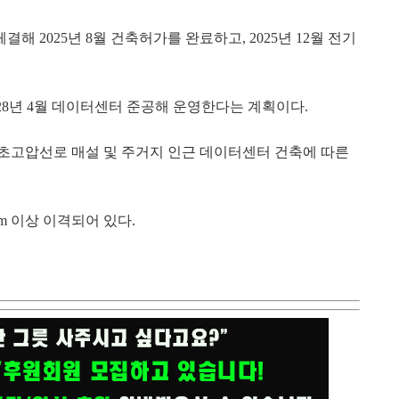
체결해
2025
년
8
월 건축허가를 완료하고
, 2025
년
12
월 전기
28
년
4
월 데이터센터 준공해 운영한다는 계획이다
.
초고압선로 매설 및 주거지 인근 데이터센터 건축에 따른
0m
이상 이격되어 있다
.