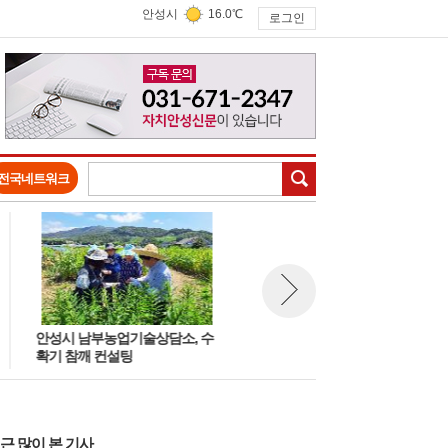
안성시
16.0℃
로그인
검색
전국네트워크
안성시 남부농업기술상담소, 수
안성 녹색농업대학, 졸업생 초
뉴스 다음보기
확기 참깨 컨설팅
‘선배 특강’ 개최… 창업 경험 공
유로 미래 농업인 역량 강화
근 많이 본 기사