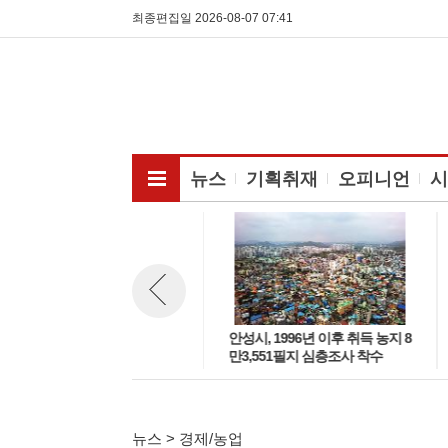
최종편집일 2026-08-07 07:41
전체메뉴보기
뉴스
기획취재
오피니언
시
영농과 발전의 공존…안성시, 영
안성시, 1996년 이후 취득 농지 8
뉴스 이전보기
농형 태양광 시범사업 본격 시동
만3,551필지 심층조사 착수
뉴스 > 경제/농업