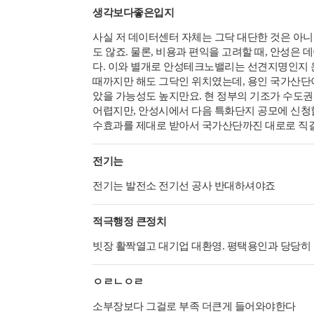
생각보다좋은입지
사실 저 데이터센터 자체는 그닥 대단한 것은 아니
도 않죠. 물론, 비용과 편익을 고려할 때, 안성
다. 이와 별개로 안성테크노밸리는 선견지명인지 운
때까지만 해도 그닥인 위치였는데, 용인 국가산단이
았을 가능성도 높지만요. 현 정부의 기조가 수도
어렵지만, 안성시에서 다음 특화단지 공모에 신청
수효과를 제대로 받아서 국가산단까진 대로로 직결
전기는
전기는 발전소 전기선 공사 반대하셔야죠
적극행정 큰정치
빗장 활짝열고 대기업 대환영. 평택용인과 당당히
ㅇㄹㄴㅇㄹ
소부장보다 그걸로 부족 더큰게 들어와야한다