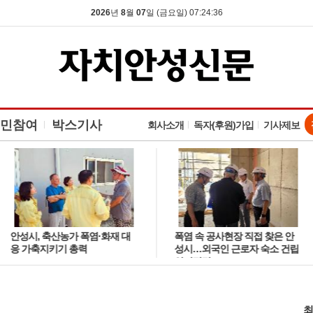
2026
년
8
월
07
일 (금요일) 07:24:37
민참여
박스기사
회사소개
독자(후원)가입
기사제보
안성시, 축산농가 폭염·화재 대
폭염 속 공사현장 직접 찾은 안
응 가축지키기 총력
성시…외국인 근로자 숙소 건립
안전점검
최