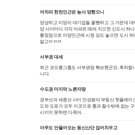
어차피 한천인근은 농사 망했으니
양성하고 미양이 대기업들 몰빵하고 그 가운데 대
양 사이마다 각각 아파트 때려 지으면 신도시 하
룡정점으로 아양인근에 시청 갖도 놓으면 도시 하
말고ㅉㅉㅉ
서부권 대세
최근 코오롱그룹도 서부권땅 확보했군요. 축하합니
니다.
수도권 마지막 노른자땅
경부선과 세종선 사이 안성평야 부동산 핫플레이스 
도와 도로가 모두 이곳으로 통과 할수밖에 없는 
시키지 못하면 다죽어.
아무도 안들어오는 동신산단 집어치우고