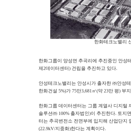
한화테크노밸리 산
한화그룹이 양성면 추곡리에 추진중인 안성
제
2
데이터센터
)
건립을 추진하고 있다
.
안성테크노밸리는 안성시가 출자한
㈜
안성테
한화건설
5%)
가
75
만
3,681
㎡
(
약
23
만 평
)
부지
한화그룹 데이터센터는 그룹 계열사 디지털
솔루션
㈜
100%
출자법인
)
이 추진한다
.
토지
터는 추곡변전소 전면부에 입지해 산업단지 
(22.9kV/
지중화
)
한다는 계획이다
.