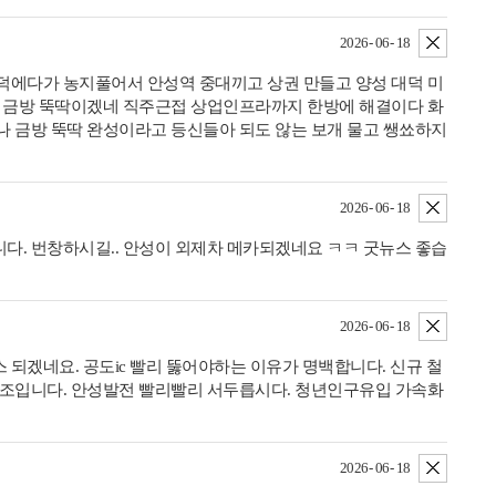
삭제
2026- 06- 18
덕에다가 농지풀어서 안성역 중대끼고 상권 만들고 양성 대덕 미
나 금방 뚝딱이겠네 직주근접 상업인프라까지 한방에 해결이다 화
나 금방 뚝딱 완성이라고 등신들아 되도 않는 보개 물고 쌩쑈하지
삭제
2026- 06- 18
다. 번창하시길.. 안성이 외제차 메카되겠네요 ㅋㅋ 굿뉴스 좋습
삭제
2026- 06- 18
되겠네요. 공도ic 빨리 뚫어야하는 이유가 명백합니다. 신규 철
구조입니다. 안성발전 빨리빨리 서두릅시다. 청년인구유입 가속화
삭제
2026- 06- 18