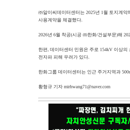
㈜
알이씨데이터센터는
2025
년
1
월 토지계약
사용계약을 체결했다
.
2026
년
6
월 착공
(
시공
㈜
한화
/
건설부문
)
해
20
한편
,
데이터센터 민원은 주로
154kV
이상의 
전자파 피해 우려가 있다
.
한화그룹 데이터센터는 인근 주거지역과
50
황형규 기자
mirhwang71@naver.com