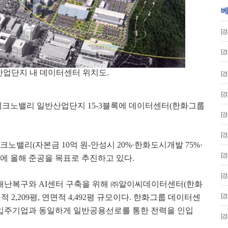
베
[
[
업단지 내 데이터센터 위치도.
[
[
테크노밸리 일반산업단지
15-3
블록에 데이터센터
(
한화그룹
[
[
크노밸리
(
자본금
10
억 원
-
안성시
20%·
한화도시개발
75%·
[
에 올해 준공을 목표로 추진하고 있다
.
[
 재난복구와
AI
센터 구축을 위해
㈜
알이씨데이터센터
(
한화
[
면적
2,209
평
,
연면적
4,492
평 규모이다
.
한화그룹 데이터센
입주기업과 동일하게 일반공용선로를 통한 전력을 인입
[