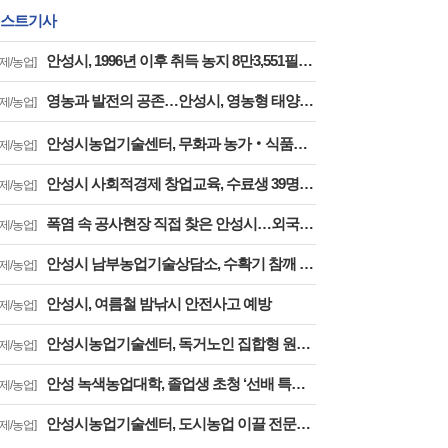
스트기사
안성시, 1996년 이후 취득 농지 8만3,551필지 심층조사 착수
경제/농업]
영농과 발전의 공존…안성시, 영농형 태양광 시범사업 본격 시동
경제/농업]
안성시농업기술센터, 무화과 농가‧식품기업 간 상생협력
경제/농업]
안성시 사회적경제 창업교육, 수료생 39명 배출
경제/농업]
폭염 속 공사현장 직접 찾은 안성시…외국인 근로자 숙소 건립 안전점검
경제/농업]
안성시 남부농업기술상담소, 수확기 참깨 컨설팅
경제/농업]
안성시, 여름철 밤낚시 안전사고 예방
경제/농업]
안성시농업기술센터, 독거노인 집합형 원예 치유 프로그램
경제/농업]
안성 녹색농업대학, 졸업생 초청 ‘선배 특강’ 개최… 창업 경험 공유로 미래 농업인 역량 강화
경제/농업]
안성시농업기술센터, 도시농업 이끌 전문인력 15명 배출
경제/농업]