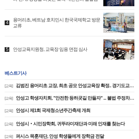
용머리초, 베트남 호치민시 한국국제학교 방문
교류
안성교육지원청, 교육장 임용 면접 심사
베스트기사
김범진 용머리초 교장, 최초 공모 안성교육장 확정.. 경기도교육청, 전국 최초 지역추천 교육장 공모 첫 결실
[교육]
안성고 학생자치회, "안전한 등하굣길 만들자" ... 불법 주정차 해소 위해 직접 나섰다
[교육]
안성시 제1회 국제청소년주간축제 개최
[교육]
안성시‧시민장학회, 귀뚜라미재단과 미래 인재를 찾는다
[교육]
퍼시스 목훈재단, 안성 학생들에게 장학금 전달
[교육]