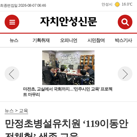
안성시
16.0℃
최종편집일 2026-08-07 06:46
검
전체메뉴보기
뉴스
기획취재
오피니언
시민참여
박스기사
공간
마전초, 교실에서 국회까지…'민주시민 교육' 프로젝
미양
뉴스 이전보기
뉴스 다
트 마무리
고,
뉴스 > 교육
만정초병설유치원 ‘119이동안