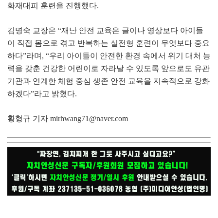
화재대피 훈련을 진행했다
.
김명숙 교장은
“
재난 안전 교육은 글이나 영상보다 아이들
이 직접 몸으로 겪고 반복하는 실전형 훈련이 무엇보다 중요
하다
”
라며
, “
우리 아이들이 안전한 환경 속에서 위기 대처 능
력을 갖춘 건강한 어린이로 자라날 수 있도록 앞으로도 유관
기관과 연계한 체험 중심 생존 안전 교육을 지속적으로 강화
하겠다
”
라고 밝혔다
.
황형규 기자
mirhwang71@naver.com