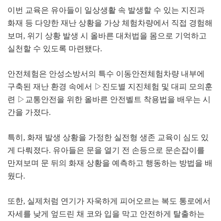
이번 교육은 유아들이 일상생활 속 발생할 수 있는 지진과
화재 등 다양한 재난 상황을 가상 체험차량에서 직접 경험해
보며
,
위기 상황 발생 시 올바른 대처법을 몸으로 기억하고
실천할 수 있도록 마련됐다
.
안전체험은 안성소방서의 특수 이동안전체험차량 내부에
구축된 재난 환경 속에서
▷
진도별 지진체험 및 대피 모의훈
련
▷
교통안전을 위한 올바른 안전벨트 착용법을 배우는 시
간을 가졌다
.
특히
,
화재 발생 상황을 가정한 실전형 생존 교육이 심도 있
게 다뤄졌다
.
유아들은 문을 열기 전 손등으로 문손잡이를
만져보며 문 뒤의 화재 상황을 예측하고 행동하는 방법을 배
웠다
.
또한
,
실제처럼 연기가 자욱하게 피어오르는 복도 통로에서
자세를 낮게 엎드린 채 코와 입을 막고 안전하게 탈출하는