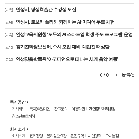
안성시, 평생학습관 수강생 모집
[교육]
안성시, 로보카 폴리와 함께하는 AI·미디어 무료 체험
[교육]
안성교육지원청 ‘모두의 AI 스타트업 학생 주도 프로그램’ 운영
[교육]
경기진학정보센터, 수시 모집 대비 ‘대입진학 상담’
[교육]
안성맞춤박물관 ‘아코디언으로 떠나는 세계 음악 여행’
[교육]
포토이슈
등록된 
포토
포
0 / 0
독자공간
기사제보
독자(후원)가입
광고문의
이용약관
개인정보처리방침
청소년보호정책
회사소개
회사소개
윤리강령
윤리실천요강
편집규약
사업영역
오시는길