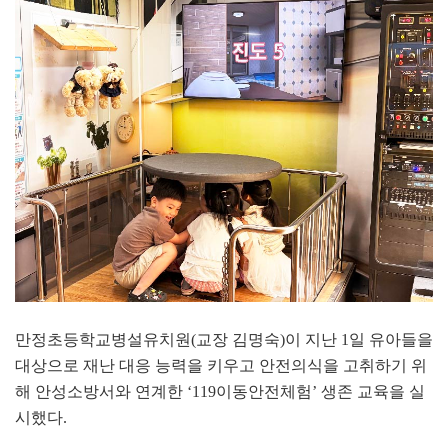
만정초등학교병설유치원
(
교장 김명숙
)
이 지난
1
일 유아들을
대상으로 재난 대응 능력을 키우고 안전의식을 고취하기 위
해 안성소방서와 연계한
‘119
이동안전체험
’
생존 교육을 실
시했다
.