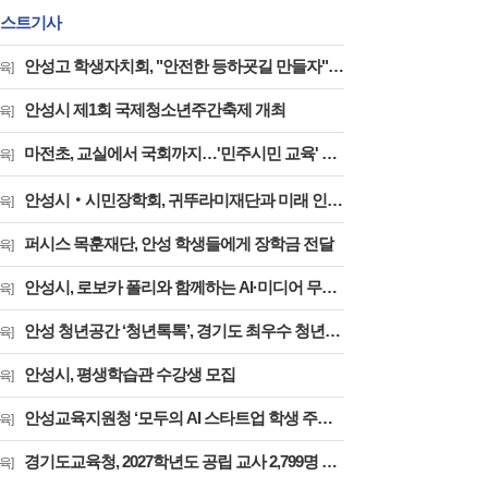
스트기사
안성고 학생자치회, "안전한 등하굣길 만들자" ... 불법 주정차 해소 위해 직접 나섰다
육]
안성시 제1회 국제청소년주간축제 개최
육]
마전초, 교실에서 국회까지…'민주시민 교육' 프로젝트 마무리
육]
안성시‧시민장학회, 귀뚜라미재단과 미래 인재를 찾는다
육]
퍼시스 목훈재단, 안성 학생들에게 장학금 전달
육]
안성시, 로보카 폴리와 함께하는 AI·미디어 무료 체험
육]
안성 청년공간 ‘청년톡톡’, 경기도 최우수 청년공간 선정… 개소 3년 만에 쾌거
육]
안성시, 평생학습관 수강생 모집
육]
안성교육지원청 ‘모두의 AI 스타트업 학생 주도 프로그램’ 운영
육]
경기도교육청, 2027학년도 공립 교사 2,799명 선발 예고
육]