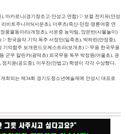
중
),
마카로니
(
경기창조고
·
안성고 연합
)
▷
보컬 전지유
(
안성
스
리비트주니어
S(
서운초
),
더루츠
(
죽산
·
만정
·
명륜여중 연
개정풍물동아리
(
개정초
),
서운중
농악팀
,
앉은반
(
사물놀이
)
)
▷
한국음악 기악 독주 서정민
(
일죽초
),
박하린
(
만정중
),
악 기악합주
보개윈드오케스트라
(
보개초
)
▷
무용 한국무용
용 군무
칼린카
(
광덕초
)
외국무용 독무 박정원
(
어울초
),
권
),
정지윤
(
공도중
),
이우진
(
안법고
)
학생이 각각 수상했다
.
 개최되는 제
34
회 경기도청소년예술제에 안성시 대표로