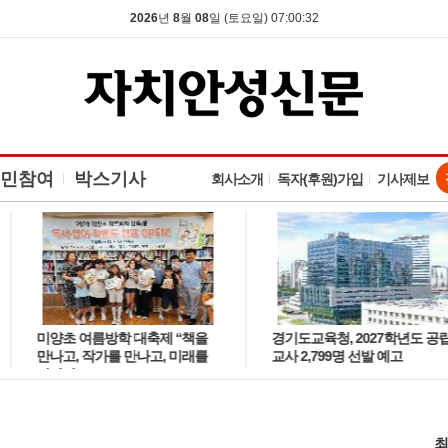
2026
년
8
월
08
일 (토요일) 07:00:33
민참여
박스기사
회사소개
독자(후원)가입
기사제보
미양초 여름방학 대축제 “책을
경기도교육청, 2027학년도 공립
만나고, 작가를 만나고, 미래를
교사 2,799명 선발 예고
만나다”
최