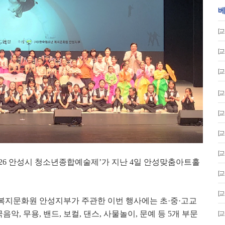
베
[교
[교
[교
[교
[교
[교
[교
026
안성시 청소년종합예술제
’
가 지난
4
일 안성맞춤아트홀
[교
[교
지문화원 안성지부가 주관한 이번 행사에는 초
·
중
·
고교
국음악
,
무용
,
밴드
,
보컬
,
댄스
,
사물놀이
,
문예 등
5
개 부문
[교