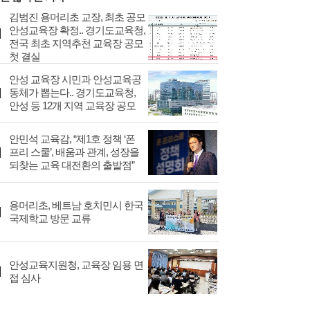
김범진 용머리초 교장, 최초 공모
안성교육장 확정.. 경기도교육청,
전국 최초 지역추천 교육장 공모
첫 결실
안성 교육장 시민과 안성교육공
동체가 뽑는다.. 경기도교육청,
안성 등 12개 지역 교육장 공모
안민석 교육감, “제1호 정책 ‘폰
프리 스쿨’, 배움과 관계, 성장을
되찾는 교육 대전환의 출발점”
용머리초, 베트남 호치민시 한국
국제학교 방문 교류
안성교육지원청, 교육장 임용 면
접 심사