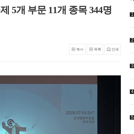
5개 부문 11개 종목 344명
복사
목록
인쇄