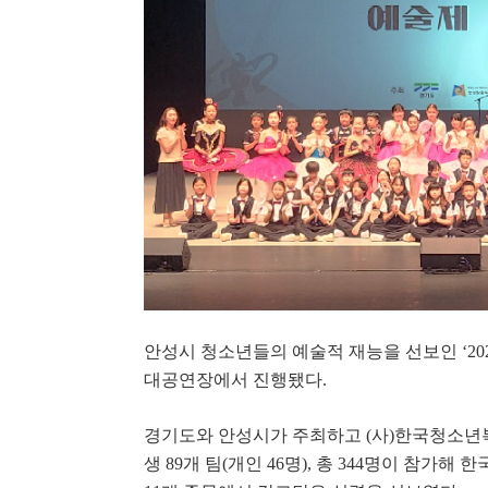
안성시 청소년들의 예술적 재능을 선보인
‘2
대공연장에서 진행됐다
.
경기도와 안성시가 주최하고
(
사
)
한국청소년복
생
89
개 팀
(
개인
46
명
),
총
344
명이 참가해 한