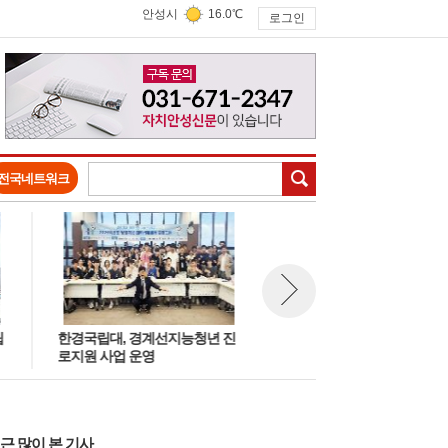
안성시
16.0℃
로그인
검색
전국네트워크
한경국립대, 경계선지능청년 진
보개초, ‘안성3·1운동기념관, 25
뉴스 다음보기
로지원 사업 운영
살 생일을 축하해!’
근 많이 본 기사