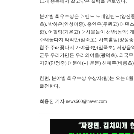
11
개 종목에서 갈고닦은 실력을 선보였다
.
분야별 최우수상은
▷
밴드 노네임밴드
(
양진
초
),
박하은
(
안성여중
),
홍연우
(
두원고
)
▷
댄
합
),
어필링
(
가온고
)
▷
사물놀이 선반
(
농악
)
주래꽃다지 타악반
(
일죽초
),
사복홀팀
(
양성중
합주
주래꽃다지 가야금
3
반
(
일죽초
),
서양음
군무 우리가만든 우리의여울
(
광덕초
),
외국무
지민
(
만정중
)
▷
문예
(
시
·
운문
)
신예주
(
비룡초
한편
,
분야별 최우수상 수상자
(
팀
)
는 오는
8
월
출전한다
.
최용진 기자
news660@naver.com