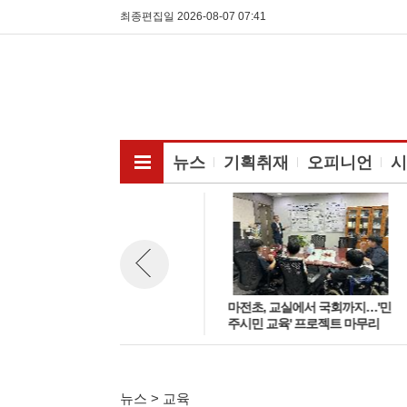
최종편집일 2026-08-07 07:41
전체메뉴보기
뉴스
기획취재
오피니언
시
안성 청년공간 ‘청년톡톡’, 경기
마전초, 교실에서 국회까지…'민
뉴스 이전보기
도 최우수 청년공간 선정… 개소
주시민 교육' 프로젝트 마무리
3년 만에 쾌거
뉴스 > 교육