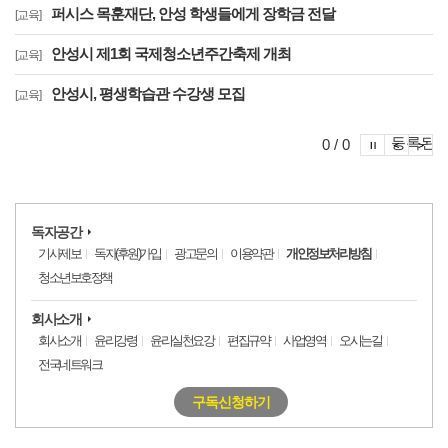
퍼시스 목훈재단, 안성 학생들에게 장학금 전달
[교육]
안성시 제1회 국제청소년주간축제 개최
[교육]
안성시, 평생학습관 수강생 모집
[교육]
포토이슈
등록된 
포토
포
0 / 0
독자공간
기사제보
독자(후원)가입
광고문의
이용약관
개인정보처리방침
청소년보호정책
회사소개
회사소개
윤리강령
윤리실천요강
편집규약
사업영역
오시는길
전국네트워크
구독신청하기