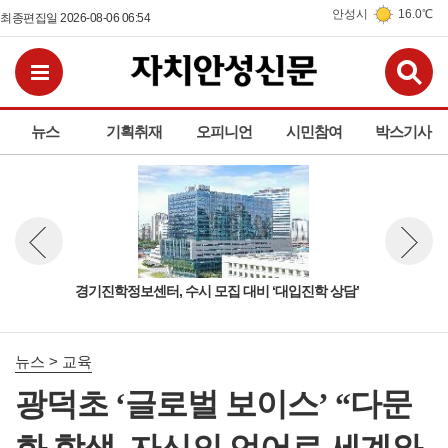
안성시
16.0℃
최종편집일 2026-08-06 06:54
검
전체메뉴보기
뉴스
기획취재
오피니언
시민참여
박스기사
경기진학정보센터, 수시 모집 대비 ‘대입진학 상담’
안성
뉴스 이전보기
뉴스 다
뉴스 > 교육
광덕초 ‘글로벌 보이스’ “다문