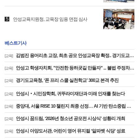
안성교육지원청, 교육장 임용 면접 심사
베스트기사
김범진 용머리초 교장, 최초 공모 안성교육장 확정.. 경기도교육청, 전국 최초 지역추천 교육장 공모 첫 결실
[교육]
안성고 학생자치회, "안전한 등하굣길 만들자" ... 불법 주정차 해소 위해 직접 나섰다
[교육]
경기도교육청, ‘폰 프리 스쿨 실천학교’ 300교 본격 추진
[교육]
안성시‧시민장학회, 귀뚜라미재단과 미래 인재를 찾는다
[교육]
중앙대, 서울 RISE 10 챌린지 최종 선정… AI 기반 탄소중립 도시 구현을 위한 장기 연구 본격화
[교육]
안성시 꿈드림, ‘2026년 청소년 공모전 시상식’ 성황리 개최
[교육]
안성시 아양도서관, 어린이 영어 뮤지컬 ‘알파벳 식당’ 성료
[교육]