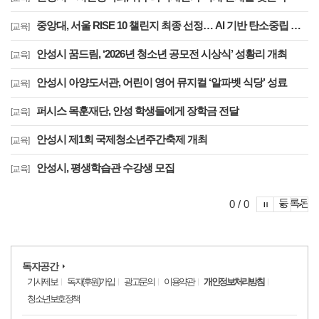
중앙대, 서울 RISE 10 챌린지 최종 선정… AI 기반 탄소중립 도시 구현을 위한 장기 연구 본격화
[교육]
안성시 꿈드림, ‘2026년 청소년 공모전 시상식’ 성황리 개최
[교육]
안성시 아양도서관, 어린이 영어 뮤지컬 ‘알파벳 식당’ 성료
[교육]
퍼시스 목훈재단, 안성 학생들에게 장학금 전달
[교육]
안성시 제1회 국제청소년주간축제 개최
[교육]
안성시, 평생학습관 수강생 모집
[교육]
포토이슈
등록된 
포토
포
0 / 0
독자공간
기사제보
독자(후원)가입
광고문의
이용약관
개인정보처리방침
청소년보호정책