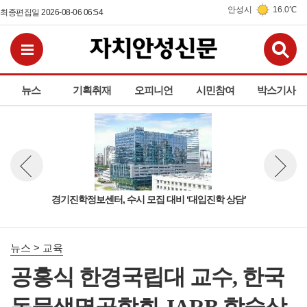
안성시
16.0℃
최종편집일 2026-08-06 06:54
검
전체메뉴보기
뉴스
기획취재
오피니언
시민참여
박스기사
경기진학정보센터, 수시 모집 대비 ‘대입진학 상담’
안성
뉴스 이전보기
뉴스 다
뉴스 > 교육
공홍식 한경국립대 교수, 한국