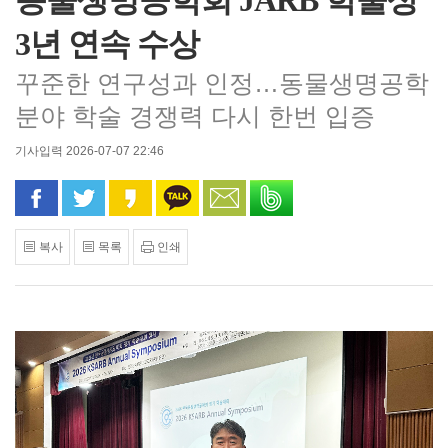
동물생명공학회 JARB 학술상
3년 연속 수상
꾸준한 연구성과 인정…동물생명공학
분야 학술 경쟁력 다시 한번 입증
기사입력 2026-07-07 22:46
페이스북으로 공유
트위터로 공유
카카오 스토리로 공유
카카오톡으로 공유
문자로 공유
밴드로 공유
복사
목록
인쇄