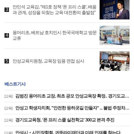
안민석 교육감, “제1호 정책 ‘폰 프리 스쿨’, 배움
과 관계, 성장을 되찾는 교육 대전환의 출발점”
용머리초, 베트남 호치민시 한국국제학교 방문
교류
안성교육지원청, 교육장 임용 면접 심사
베스트기사
김범진 용머리초 교장, 최초 공모 안성교육장 확정.. 경기도교육청, 전국 최초 지역추천 교육장 공모 첫 결실
[교육]
안성고 학생자치회, "안전한 등하굣길 만들자" ... 불법 주정차 해소 위해 직접 나섰다
[교육]
경기도교육청, ‘폰 프리 스쿨 실천학교’ 300교 본격 추진
[교육]
안성시‧시민장학회, 귀뚜라미재단과 미래 인재를 찾는다
[교육]