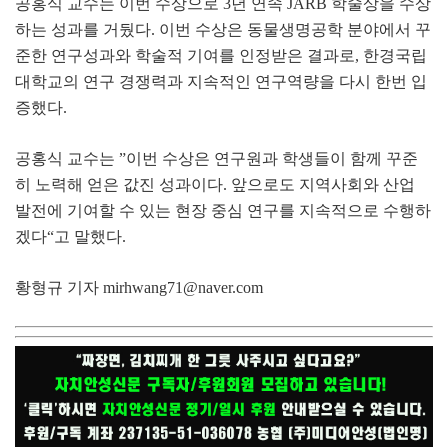
공홍식 교수는 이번 수상으로
3
년 연속
JARB
학술상을 수상
하는 성과를 거뒀다
.
이번 수상은 동물생명공학 분야에서 꾸
준한 연구성과와 학술적 기여를 인정받은 결과로
,
한경국립
대학교의 연구 경쟁력과 지속적인 연구역량을 다시 한번 입
증했다
.
공홍식 교수는
”
이번 수상은 연구원과 학생들이 함께 꾸준
히 노력해 얻은 값진 성과이다
.
앞으로도 지역사회와 산업
발전에 기여할 수 있는 현장 중심 연구를 지속적으로 수행하
겠다
“
고 말했다
.
황형규 기자
mirhwang71@naver.com