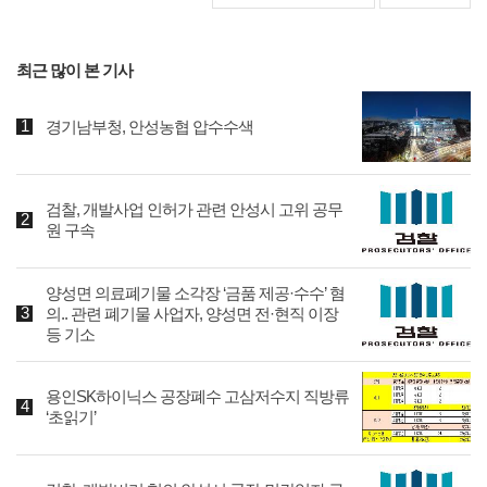
최근 많이 본 기사
경기남부청, 안성농협 압수수색
검찰, 개발사업 인허가 관련 안성시 고위 공무
원 구속
양성면 의료폐기물 소각장 ‘금품 제공·수수’ 혐
의.. 관련 폐기물 사업자, 양성면 전·현직 이장
등 기소
용인SK하이닉스 공장폐수 고삼저수지 직방류
‘초읽기’