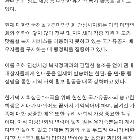
관련 최신 정보 제공 등 다양한 유가족 복지 활동을 펼치고
있다
.
현재 대한민국전몰군경미망인회 안성시지회는 아직 미망인
회와 연락이 닿지 않아 정부 및 지자체의 각종 지원 제도와
맞춤형 복지 서비스를 이용하지 못하고 있는 국가유공자 배
우자들을 구제하는 데 행정력을 집중하고 있다
.
이를 위해 안성시청 복지정책과의 긴밀한 협조를 얻어 관내
대상자들에게 안내문을 일제히 발송하는 한편
,
읍
·
면
·
동 행
정망을 통한 지역 사회 홍보 활동을 대폭 강화하고 있다
.
한기덕 지회장은
“
조국을 위해 헌신한 국가유공자의 숭고한
희생은 세대가 바뀌어도 끝까지 기억되어야 하며
,
남겨진 가
족에 대한 정중한 예우 또한 우리 사회의 가장 중요한 책무
이다
.
아직 미망인회와 연락이 닿지 않은 유가족분들이 계시
다면 망설이지 말고 언제든 지회의 문을 두드려 주시기 바란
다
”
면서
“
국가로부터 당연히 받아야 할 소중한 권리와 복지