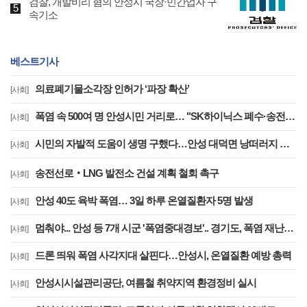
검찰, 개발비리 혐의 안성시 국장·민간업자 구
속기소
베스트기사
의료폐기물소각장 인허가 ‘파장 확산’
[사회]
폭염 속 500여 명 안성시민 거리로… "SK하이닉스 폐수·송전선로·온실가스 대책 마련하라"
[사회]
시민의 자발적 도움이 생명 구했다…안성 대덕면 낭떠러지 위 1톤 트럭 운전자 안전 구조
[사회]
송전선로‧LNG 발전소 건설 계획 철회 촉구
[사회]
안성 40도 육박 폭염… 3일 하루 온열질환자 5명 발생
[사회]
멈춰야... 안성 등 7개 시군 '폭염중대경보'.. 경기도, 폭염 재난안전대책본부 비상 2단계 대응 강화
[사회]
드론 띄워 폭염 사각지대 살핀다…안성시, 온열질환 예방 총력
[사회]
안성시시설관리공단, 여름철 취약지역 환경정비 실시
[사회]