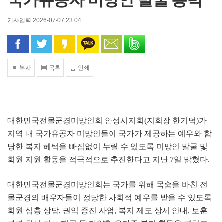
국가유공자 미망인 발굴 총력
기사입력 2026-07-07 23:04
페이스북으로 공유
트위터로 공유
카카오 스토리로 공유
카카오톡으로 공유
문자로 공유
밴드로 공유
복사
목록
인쇄
대한민국전몰군경미망인회 안성시지회
(
지회장 한기덕
)
가
지역 내 국가유공자 미망인들이 국가가 제공하는 예우와 합
당한 복지 혜택을 빠짐없이 누릴 수 있도록 미망인 발굴 및
회원 지원 활동을 적극적으로 추진한다고 지난
7
일 밝혔다
.
대한민국전몰군경미망인회는 국가를 위해 목숨을 바친 전
몰군경의 배우자들이 정당한 사회적 예우를 받을 수 있도록
회원 심층 상담
,
권익 증진 사업
,
복지 제도 상세 안내
,
보훈