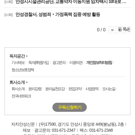
안성시시설관리공단, 교통약자 이동지원 임차택시 10대로 확대 운영
[사회]
안성경찰서, 성범죄‧가정폭력 집중 예방 활동
[사회]
포토이슈
등록된 
포토
포
0 / 0
독자공간
기사제보
독자(후원)가입
광고문의
이용약관
개인정보처리방침
청소년보호정책
회사소개
회사소개
윤리강령
윤리실천요강
편집규약
사업영역
오시는길
전국네트워크
구독신청하기
자치안성신문
(우)17590, 경기도 안성시 중앙로 449(봉남동), 2층
제보ㆍ광고문의: 031-671-2347
팩스: 031-671-2348