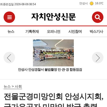
안성시
16.0℃
최종편집일 2026-08-06 06:54
검
전체메뉴보기
뉴스
기획취재
오피니언
시민참여
박스기사
측회
안성시·안성경찰서 불법촬영 민·관·경 합동점검
안성
뉴스 이전보기
뉴스 다
나눔
뉴스 > 사회
전몰군경미망인회 안성시지회,