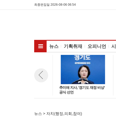
최종편집일 2026-08-06 06:54
전체메뉴보기
뉴스
기획취재
오피니언
시
안성시, 용인반도체클러스터 공
추미애 지사, '경기도 재정 비상'
뉴스 이전보기
업용수 방류 계획 '제동'.. "안전
공식 선언
대책 없는 시운전 안 된다"…용
인시에 공식 보류 요청
뉴스 > 자치(행정,의회,참여)