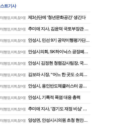
스트기사
제3산단에 ‘청년문화공간’ 생긴다
자치(행정,의회,참여)]
추미애 지사, 김윤덕 국토부장관 만나 경기남부광역철도 등 40개 사업 국가철도망 반영 요청
자치(행정,의회,참여)]
안성시, 민선 9기 공약이행평가단 출범…시민과 함께하는 공약
자치(행정,의회,참여)]
안성시의회, SK하이닉스 공장폐수 고삼호수 직방류 결사반대 결의대회 참석
자치(행정,의회,참여)]
안성시 김정현 청렴감사팀장, 국민권익위 ‘청렴교육 전문강사’ 최종 합격
자치(행정,의회,참여)]
김보라 시장, “어느 한 곳도 소외되지 않는 지역균형발전 이룰 것”
자치(행정,의회,참여)]
안성시, 용인반도체클러스터 공업용수 방류 계획 '제동'.. "안전대책 없는 시운전 안 된다"…용인시에 공식 보류 요청
자치(행정,의회,참여)]
안성시, 기록적 폭염 대응 총력
자치(행정,의회,참여)]
추미애 지사, '경기도 재정 비상' 공식 선언
자치(행정,의회,참여)]
양성면, 안성시시의원 초청 현안사업 보고회
자치(행정,의회,참여)]