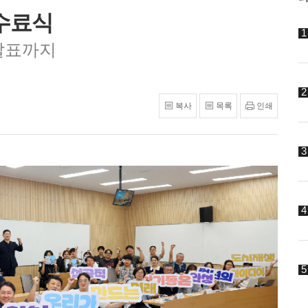
수료식
발표까지
복사
목록
인쇄