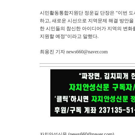
시민활동통합지원단 정운길 단장은
"
이번 도
하고
,
새로운 시선으로 지역문제 해결 방안을
한 시민들의 참신한 아이디어가 지역의 변화
지원할 예정
"
이라고 말했다
.
최용진 기자
news660@naver.com
자치안성신문 (news660@naver.com)