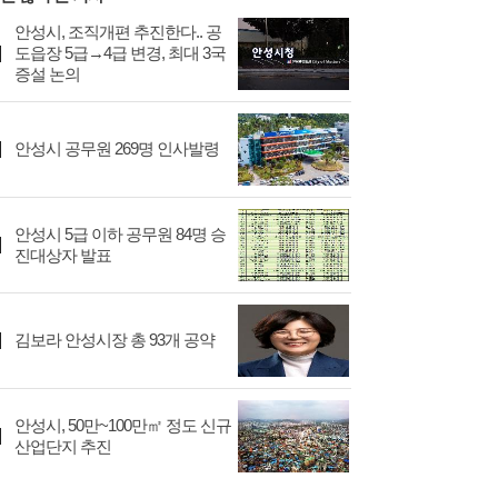
안성시, 조직개편 추진한다.. 공
도읍장 5급→4급 변경, 최대 3국
증설 논의
안성시 공무원 269명 인사발령
안성시 5급 이하 공무원 84명 승
진대상자 발표
김보라 안성시장 총 93개 공약
안성시, 50만~100만㎡ 정도 신규
산업단지 추진