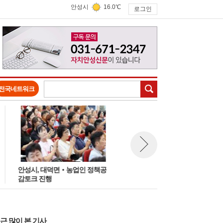
안성시
16.0℃
로그인
검색
전국네트워크
안성시의회 제243회 임시회 개
뉴스 다음보기
안성시, 대덕면‧농업인 정책공
회
감토크 진행
근 많이 본 기사