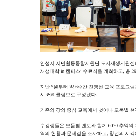
안성시 시민활동통합지원단 도시재생지원센
재생대학
in
캠퍼스
’
수료식을 개최하고
,
총
2
지난
5
월부터 약
6
주간 진행된 교육 프로그램
시 커리큘럼으로 구성됐다
.
기존의 강의 중심 교육에서 벗어나 모둠별 
수강생들은 모둠별 멘토와 함께
6070
추억의 
역의 현황과 문제점을 조사하고
,
청년의 시각