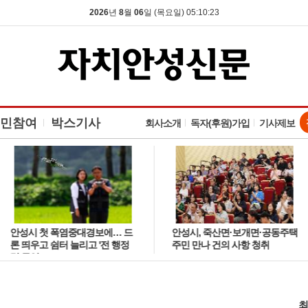
2026
년
8
월
06
일 (목요일) 05:10:24
민참여
박스기사
회사소개
독자(후원)가입
기사제보
안성시 첫 폭염중대경보에… 드
안성시, 죽산면·보개면·공동주택
론 띄우고 쉼터 늘리고 '전 행정
주민 만나 건의 사항 청취
력 투입'
최