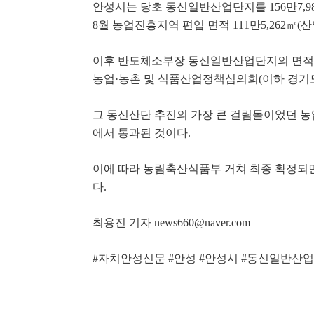
안성시는 당초 동신일반산업단지를
156
만
7,9
8
월 농업진흥지역 편입 면적
111
만
5,262
㎡
(
산
이후 반도체소부장 동신일반산업단지의 면
농업
·
농촌 및 식품산업정책심의회
(
이하 경기
그 동신산단 추진의 가장 큰 걸림돌이었던 농
에서
통과된 것이다
.
이에 따라 농림축산식품부 거쳐 최종 확정되
다
.
최용진 기자
news660@naver.com
#
자치안성신문
#
안성
#
안성시
#
동신일반산업