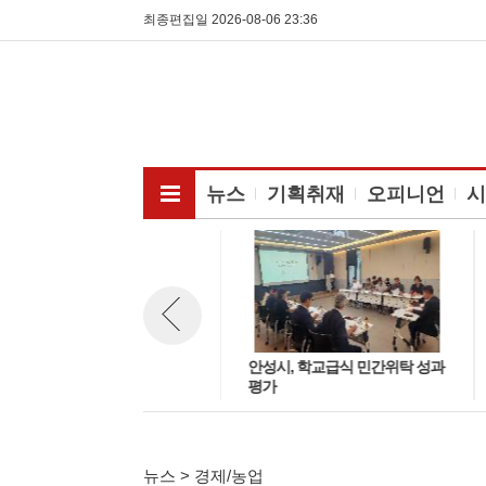
최종편집일 2026-08-06 23:36
전체메뉴보기
뉴스
기획취재
오피니언
시
안성시 사회적경제 창업교육, 수
안성시, 학교급식 민간위탁 성과
뉴스 이전보기
료생 39명 배출
평가
뉴스 > 경제/농업