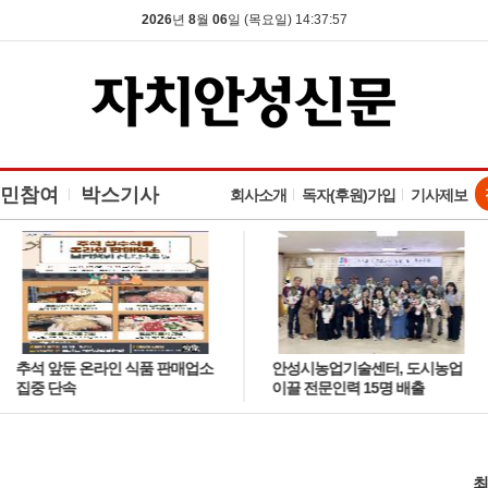
2026
년
8
월
06
일 (목요일) 14:37:58
민참여
박스기사
회사소개
독자(후원)가입
기사제보
추석 앞둔 온라인 식품 판매업소
안성시농업기술센터, 도시농업
집중 단속
이끌 전문인력 15명 배출
최