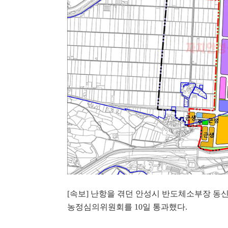
[
속보
]
난항을 겪던 안성시 반도체소부장 동
농정심의위원회를
10
일 통과했다
.