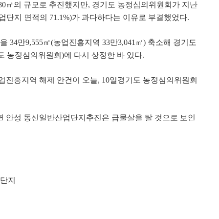
80
㎡
의 규모로 추진했지만
,
경기도 농정심의위원회가 지난
업단지 면적의
71.1%)가
과다하다는 이유로 부결했었다
.
적을
34
만
9,555
㎡
(
농업진흥지역
33
만
3,041
㎡
)
축소해 경기도
도 농정심의위원회
)
에 다시 상정한 바 있다
.
업진흥지역 해제 안건이 오늘, 10일경기도 농정심의위원회
면 안성 동신일반산업단지추진은 급물살을 탈 것으로 보인
단지