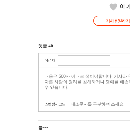
댓글
40
작성자
스팸방지코드
븅~~~