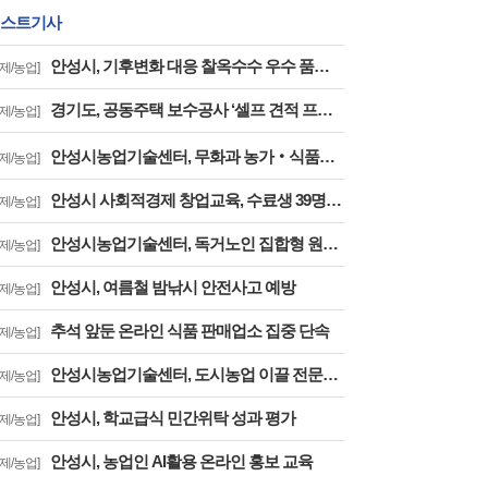
스트기사
안성시, 기후변화 대응 찰옥수수 우수 품종 개발 본격화
경제/농업]
경기도, 공동주택 보수공사 ‘셀프 견적 프로그램’ 2026년판 배포
경제/농업]
안성시농업기술센터, 무화과 농가‧식품기업 간 상생협력
경제/농업]
안성시 사회적경제 창업교육, 수료생 39명 배출
경제/농업]
안성시농업기술센터, 독거노인 집합형 원예 치유 프로그램
경제/농업]
안성시, 여름철 밤낚시 안전사고 예방
경제/농업]
추석 앞둔 온라인 식품 판매업소 집중 단속
경제/농업]
안성시농업기술센터, 도시농업 이끌 전문인력 15명 배출
경제/농업]
안성시, 학교급식 민간위탁 성과 평가
경제/농업]
안성시, 농업인 AI활용 온라인 홍보 교육
경제/농업]