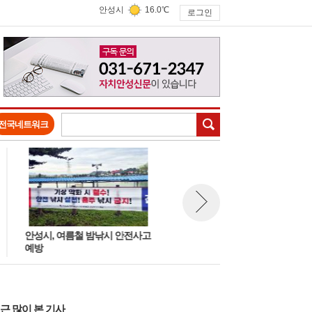
안성시
16.0℃
로그인
검색
전국네트워크
안성시, 여름철 밤낚시 안전사고
안성시, 농업인 AI활용 온라인 
뉴스 다음보기
예방
보 교육
근 많이 본 기사