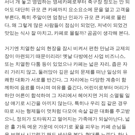
서너 개 놓고 영업하는 영세카페로부터 축구장 정도는 안 되
어도 대단히 규모 큰 카페까지 요소요소에 문을 열고 고객을
부른다
,
특히 주말이면 엄청난 인파가 규모 큰 카페로 몰린
다
,
왜 그렇게 많은 사람들이 점심이 되었던
,
저녁이 되었건
맛있는 식사 잘 마치고
,
카페로 몰릴까
?
곰곰이 생각해 본다
,
거기엔 치열한 삶의 현장을 잠시 비켜서 편한 만남과 교제의
장이 마련되기 때문이리라
!
옛날 다방에선 사업 비즈니스
,
또는 치열한 다툼 등이 있었으나 카페는 넓은 자리
,
좁은 자
리 가리지 않고
,
둘러앉아 깊은 삶의 문제를 떠난 일상의 유
쾌한 대화가 서로를 반긴다
,
그 자리에는 다양한 계층이 함
께하여 음료를 마시며 여유를 즐긴다
,
어린이로부터 머리가
하얀 어른이 합석하여 그 자리에서 헤어지면 거의 소멸될 일
상 얘기로 시간을 아끼지 않는다
,
특히나 우리 집 같은 경우
따로 사는 형제들이 멋처럼 다모여 속살 같은 대화를 주고받
으니
,
정의가 도타워지고 멀어지는 가족애가 되살아난다
,
넓
은 홀 가득 메운 가운데 이야기로 꽃을 피우는 카페 손님들
을 보면서 시끄럽긴 해도 세상을 본다
,
현대를 느낀다
,
하나