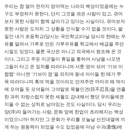
우리는 참 얼마 전까지 얻어먹는 나라의 백성이었음에는 누
구도 부정하지 못한다
,
단지 그것을 겪은 사람이 있고
,
겪어
보지 못한 사람이 함께 살아가고 있다는 사실이다
,
겪어보자
못한 사람은 도저히 그 상황을 인식할 수가 없을 것이다
,
팔
질인 내가 초등학교
(
당시는 국민학교
)
다닐 당시의 한때는 우
유를 말려서 가루로 만든 가루우유를 학교에서 배급을 주던
시절도 있었다
,
물론 국산은 아니고 외국에서 원조해 온 것
이다
,
그리고 주둔 미군들이 휴일을 통하여 사냥을 나오면
그들이 타고 온 짚차를 따라다니며 서툰 영어 섞어
‘
기브 미
짭짭
’
아니면
‘
기브미 껌
’
을 외치며 동네 아이들 한 떼가 쭈
욱 따라다니며 혹여 먹을 것이라도 던져주면 까마귀 떼 먹이
에 모여들 듯 모여들어 그야말로 목불인견
(
目不忍見
)
을 연출
한 과히 자랑스럽지 못한 세월도 감내해서 했던 우리들에겐
지울 수 없는 상처로 남아있는 것도 사실이다
,
당시 우리는
양
(
洋
)
자 들어가는 사람
,
문화 앞에 한없이 초라해지는 백성
이었으니까
!
허지만 그 문화가 우리를 오늘날 선진대열에 끼
게 하는 원동력이 되었을 수도 있었음에 마냥 수괴
(
羞愧
)
에