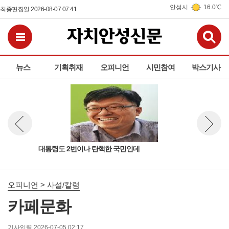
안성시
16.0℃
최종편집일 2026-08-07 07:41
검
전체메뉴보기
뉴스
기획취재
오피니언
시민참여
박스기사
성시도
대통령도 2번이나 탄핵한 국민인데
추미
뉴스 이전보기
뉴스 다
다
오피니언 > 사설/칼럼
카페문화
기사입력 2026-07-05 02:17