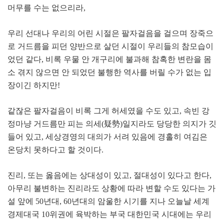
머무를 수는 없으리라
,
우리 선대나 우리의 어린 시절은 팔자걸음을 걸으며 장죽으
로 거드름을 피던 양반으로 살던 시절이 우리들의 참모습이
었던 같다
,
비록 우물 안 개구리에 불과해 참혹한 변란을 몸
소 겪지 않으면 안 되었던 불행한 역사를 버릴 수가 없는 입
장이긴 하지만
!
같잖은 팔자걸음이 비록 그게 허세였을 수도 있고
,
속빈 강
정마냥 거드름만 피는 의세
(
疑勢
)
일지라도 당당한 의지가 깃
들어 있고
,
세상경영의 대의가 서려 있음에 경홀히 여김은
온당치 못하다고 할 것이다
.
진리
,
또는 옳음에는 상대성이 있고
,
절대성이 있다고 한다
,
아무리 불변하는 진리라도 상황에 따라 변할 수도 있다는 가
설 앞에
50
년대
, 60
년대의 암울한 시기를 지나 오늘날 세계
경제대국
10
위권에 육박하는 부국 대한민국 시대에는 우리