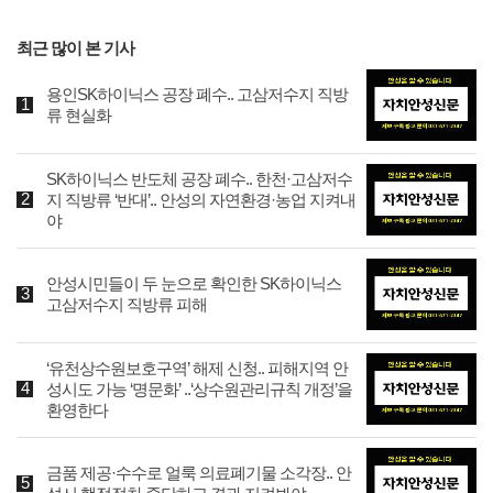
최근 많이 본 기사
용인SK하이닉스 공장 폐수.. 고삼저수지 직방
류 현실화
SK하이닉스 반도체 공장 폐수.. 한천·고삼저수
지 직방류 ‘반대’.. 안성의 자연환경·농업 지켜내
야
안성시민들이 두 눈으로 확인한 SK하이닉스
고삼저수지 직방류 피해
‘유천상수원보호구역’ 해제 신청.. 피해지역 안
성시도 가능 ‘명문화’ ..‘상수원관리규칙 개정’을
환영한다
금품 제공·수수로 얼룩 의료폐기물 소각장.. 안