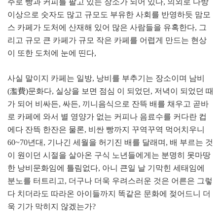
주로 빵과 커피를 팔고 있는 장소가 되어 있다
,
의외로 다방
이상으로 숫자도 많고 규모도 부유한 사회를 반영하듯 맘모
스 카페가 도처에 산재해 있어 많은 사람들을 유혹한다
,
그
리고 규모 큰 카페가 규모 작은 카페를 어렵게 만드는 현상
이 또한 도처에 눈에 띤다
,
사실 말이지 카페는 일방
,
낭비를 부추기는 장소이며 남비
(
濫費
)
문화다
,
실상을 보면 점심 이 되었던
,
저녁이 되었던 때
가 되어 비싸든
,
싸든
,
끼니음식으로 잔뜩 배를 채우고 곧바
로 카페에 와서 별 영양가 없는 커피나 음료수를 커다란 컵
에다 잔뜩 한잔은 물론
,
비싼 빵까지 꾸역꾸역 먹어치우니
60~70
년대
,
기나긴 세월을 허기진 배를 달래며
,
배 부르는 것
이 원이던 시절을 살아온 구식 노년들에게는 분명히 못마땅
한 낭비문화임에 틀림없다
,
아니 큰일 날 기막힌 세태임에
분노를 터트리고
,
더구나 더욱 우려스러운 것은 어른은 그렇
다 치더라도 따라온 아이들까지 똑같은 문화에 젖어드니 더
욱 기가 막히지 않겠는가
?