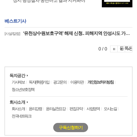
성시 행정절차 중단하고 결과 지켜봐야
베스트기사
‘유천상수원보호구역’ 해제 신청.. 피해지역 안성시도 가능 ‘명문화’ ..‘상수원관리규칙 개정’을 환영한다
[사설/칼럼]
포토이슈
등록된 
포토
포
0 / 0
독자공간
기사제보
독자(후원)가입
광고문의
이용약관
개인정보처리방침
청소년보호정책
회사소개
회사소개
윤리강령
윤리실천요강
편집규약
사업영역
오시는길
전국네트워크
구독신청하기