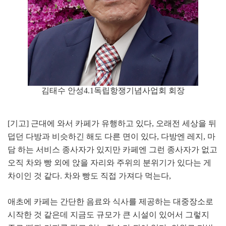
김태수 안성4.1독립항쟁기념사업회 회장
[
기고
]
근대에 와서 카페가 유행하고 있다
,
오래전 세상을 뒤
덥던 다방과 비슷하긴 해도 다른 면이 있다
,
다방엔 레지
,
마
담 하는 서비스 종사자가 있지만 카페엔 그런 종사자가 없고
오직 차와 빵 외에 앉을 자리와 주위의 분위기가 있다는 게
차이인 것 같다
.
차와 빵도 직접 가져다 먹는다
,
애초에 카페는 간단한 음료와 식사를 제공하는 대중장소로
시작한 것 같은데 지금도 규모가 큰 시설이 있어서 그렇지