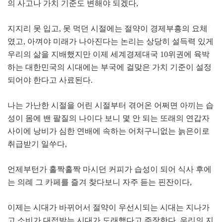
의 사고나 가치 기준도 변해야 되겠다
,
지지리 못 입고
,
못 먹던 시절에는 절약이 경제부흥의 요체
였고
,
아껴야 미래가 나아진다는 논리는 상당히 설득력 있게
우리의 삶을 지배했지만 이제 세계경제대국
10
위권에 육박
하는 대한민국의 시대에는 부국에 걸맞은 가치 기준이 설정
되어야 한다고 사료된다
.
나는 가난한 시절을 어린 시절부터 겪어온 어쩌면 아끼는 습
성이 몸에 밴 팔질의 나이다 보니 몇 안 되는 또래의 연갑자
사이에 낭비가 심한 연배에 속하는 어처구니없는 늙은이로
취급받기 일쑤다
,
언제부턴가 홀짝홀짝 마시던 커피가 습성이 되어 식사 후에
는 의례 그 카페를 즐겨 찾다보니 자주 듣는 핀잔이다
,
이제는 시대가 바뀌어서 절약이 우선시되는 시대는 지나가
고 소비가 대접받는 시대가 도래했다고 주장한다
.
우리의 지